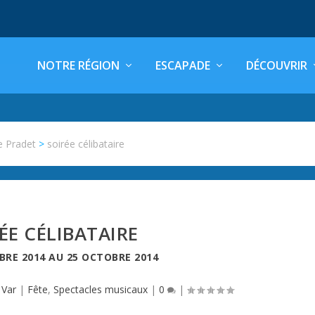
NOTRE RÉGION
ESCAPADE
DÉCOUVRIR
e Pradet
>
soirée célibataire
ÉE CÉLIBATAIRE
BRE 2014
AU
25 OCTOBRE 2014
,
Var
|
Fête
,
Spectacles musicaux
|
0
|