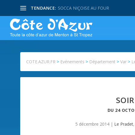
TENDANCE:
SOCCA NIÇOISE AU FOUR
COTE.AZUR.FR
>
Evénements
>
Département
>
Var
>
L
SOIR
DU
24 OCTO
5 décembre 2014
|
Le Pradet