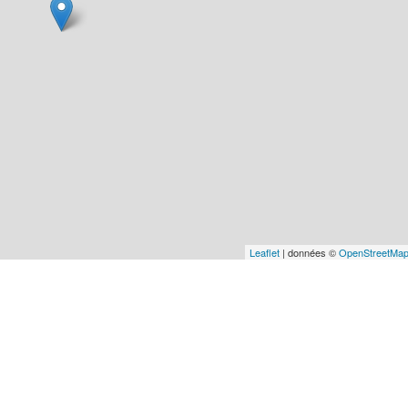
Leaflet
| données ©
OpenStreetMa