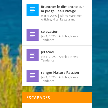
Bruncher le dimanche sur
la plage Beau Rivage
Mar 4, 2025
|
Alpes-Maritimes
,
Articles
,
Nice
,
Restaurant
ce evasion
Jan 1, 2025
|
Articles
,
News
Tendance
jetscool
Jan 1, 2025
|
Articles
,
News
Tendance
ranger Nature Passion
Jan 1, 2025
|
Articles
,
News
Tendance
ESCAPADES