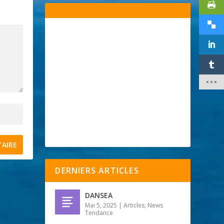
DERNIERS ARTICLES
DANSEA
Mai 5, 2025
|
Articles
,
News
Tendance