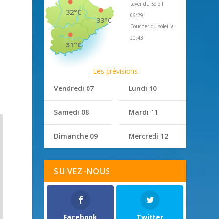
Lever du Soleil
32°C
06:29
33°C
Coucher du soleil à
20:43
31°C
Les prévisions
Vendredi 07
Lundi 10
Samedi 08
Mardi 11
Dimanche 09
Mercredi 12
SUIVEZ-NOUS
Facebook
Twitter