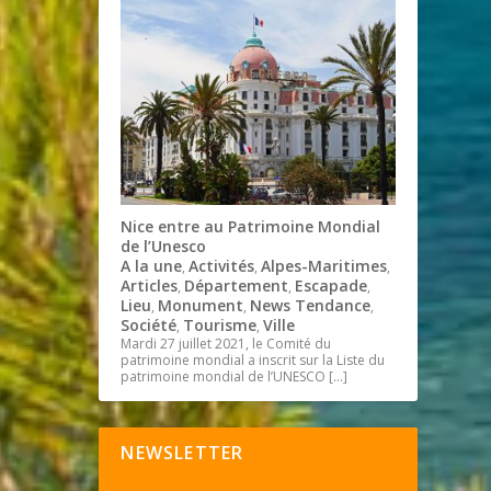
Nice entre au Patrimoine Mondial
de l’Unesco
A la une
Activités
Alpes-Maritimes
,
,
,
Articles
Département
Escapade
,
,
,
Lieu
Monument
News Tendance
,
,
,
Société
Tourisme
Ville
,
,
Mardi 27 juillet 2021, le Comité du
patrimoine mondial a inscrit sur la Liste du
patrimoine mondial de l’UNESCO
[…]
NEWSLETTER