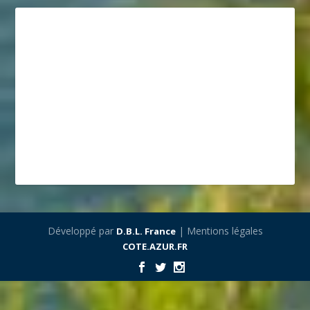
Développé par
| Mentions légales
D.B.L. France
COTE.AZUR.FR