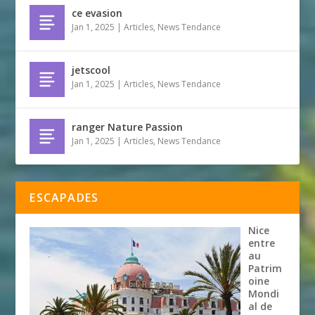
ce evasion
Jan 1, 2025
|
Articles
,
News Tendance
jetscool
Jan 1, 2025
|
Articles
,
News Tendance
ranger Nature Passion
Jan 1, 2025
|
Articles
,
News Tendance
ESCAPADES
Nice
entre
au
Patrim
oine
Mondi
al de