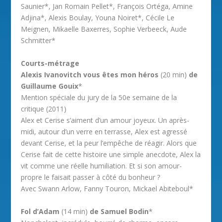
Saunier*, Jan Romain Pellet*, François Ortéga, Amine
Adjina*, Alexis Boulay, Youna Noiret*, Cécile Le
Meignen, Mikaelle Baxerres, Sophie Verbeeck, Aude
Schmitter*
Courts-métrage
Alexis Ivanovitch vous êtes mon héros
(20 min)
de
Guillaume Gouix
*
Mention spéciale du jury de la 50e semaine de la
critique (2011)
Alex et Cerise s’aiment d’un amour joyeux. Un après-
midi, autour d’un verre en terrasse, Alex est agressé
devant Cerise, et la peur l’empêche de réagir. Alors que
Cerise fait de cette histoire une simple anecdote, Alex la
vit comme une réelle humiliation. Et si son amour-
propre le faisait passer à côté du bonheur ?
Avec Swann Arlow, Fanny Touron, Mickael Abiteboul*
Fol d’Adam
(14 min)
de Samuel Bodin
*