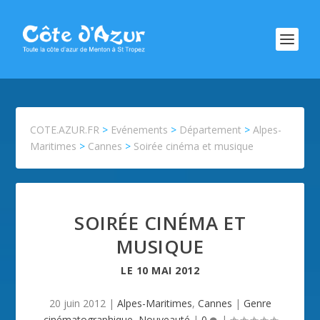
COTE.AZUR.FR
>
Evénements
>
Département
>
Alpes-
Maritimes
>
Cannes
>
Soirée cinéma et musique
SOIRÉE CINÉMA ET
MUSIQUE
LE
10 MAI 2012
20 juin 2012
|
Alpes-Maritimes
,
Cannes
|
Genre
cinématographique
,
Nouveauté
|
0
|