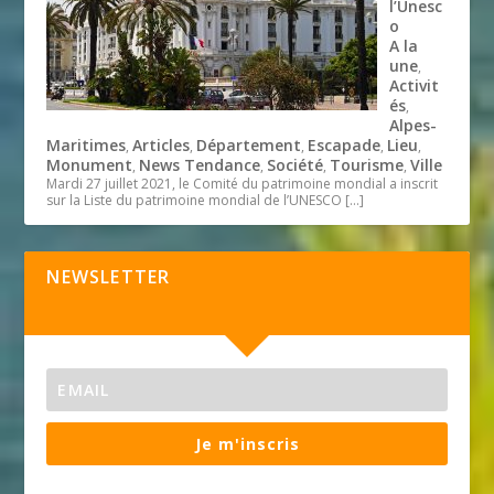
l’Unesc
o
A la
une
,
Activit
és
,
Alpes-
Maritimes
Articles
Département
Escapade
Lieu
,
,
,
,
,
Monument
News Tendance
Société
Tourisme
Ville
,
,
,
,
Mardi 27 juillet 2021, le Comité du patrimoine mondial a inscrit
sur la Liste du patrimoine mondial de l’UNESCO
[…]
NEWSLETTER
Je m'inscris