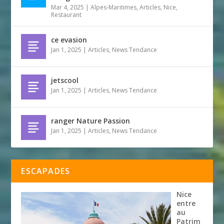
Mar 4, 2025
|
Alpes-Maritimes
,
Articles
,
Nice
,
Restaurant
ce evasion
Jan 1, 2025
|
Articles
,
News Tendance
jetscool
Jan 1, 2025
|
Articles
,
News Tendance
ranger Nature Passion
Jan 1, 2025
|
Articles
,
News Tendance
ESCAPADES
Nice
entre
au
Patrim