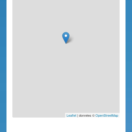
Leaflet
| données ©
OpenStreetMap