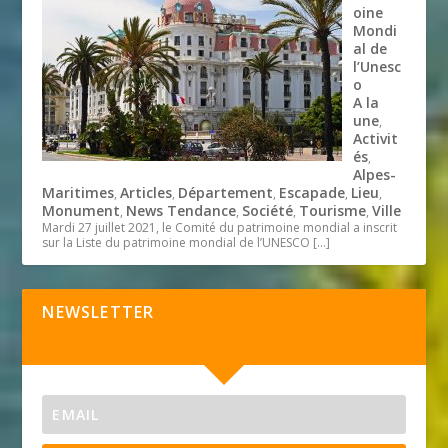
oine
Mondi
al de
l’Unesc
o
A la
une
,
Activit
és
,
Alpes-
Maritimes
Articles
Département
Escapade
Lieu
,
,
,
,
,
Monument
News Tendance
Société
Tourisme
Ville
,
,
,
,
Mardi 27 juillet 2021, le Comité du patrimoine mondial a inscrit
sur la Liste du patrimoine mondial de l’UNESCO
[…]
NEWSLETTER