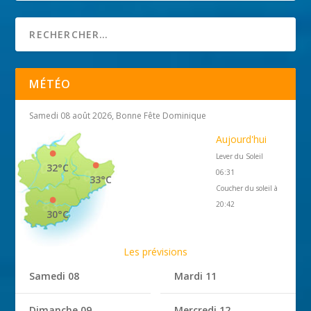
MÉTÉO
Samedi 08 août 2026, Bonne Fête Dominique
Aujourd'hui
Lever du Soleil
32°C
06:31
33°C
Coucher du soleil à
20:42
30°C
Les prévisions
Samedi 08
Mardi 11
Dimanche 09
Mercredi 12