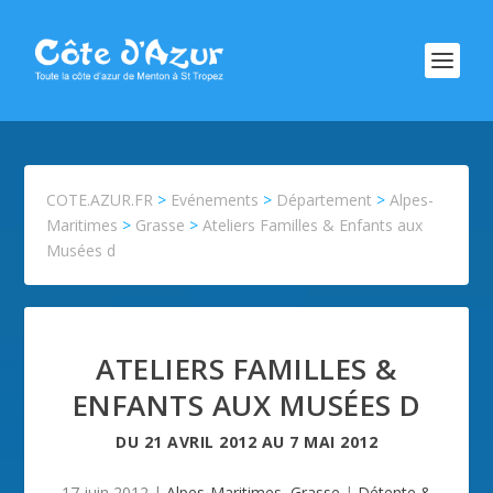
COTE.AZUR.FR
>
Evénements
>
Département
>
Alpes-
Maritimes
>
Grasse
>
Ateliers Familles & Enfants aux
Musées d
ATELIERS FAMILLES &
ENFANTS AUX MUSÉES D
DU
21 AVRIL 2012
AU
7 MAI 2012
17 juin 2012
|
Alpes-Maritimes
,
Grasse
|
Détente &