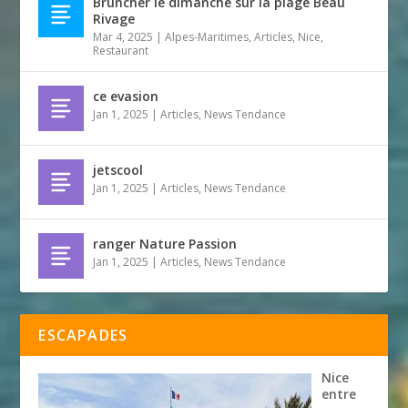
Bruncher le dimanche sur la plage Beau
Rivage
Mar 4, 2025
|
Alpes-Maritimes
,
Articles
,
Nice
,
Restaurant
ce evasion
Jan 1, 2025
|
Articles
,
News Tendance
jetscool
Jan 1, 2025
|
Articles
,
News Tendance
ranger Nature Passion
Jan 1, 2025
|
Articles
,
News Tendance
ESCAPADES
Nice
entre