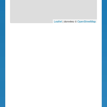
Leaflet
| données ©
OpenStreetMap