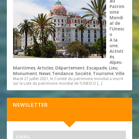
au
Patrim
oine
Mondi
al de
l’Unesc
o
A la
une
,
Activit
és
,
Alpes-
Maritimes
Articles
Département
Escapade
Lieu
,
,
,
,
,
Monument
News Tendance
Société
Tourisme
Ville
,
,
,
,
Mardi 27 juillet 2021, le Comité du patrimoine mondial a inscrit
sur la Liste du patrimoine mondial de l’UNESCO
[…]
NEWSLETTER