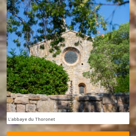
L'abbaye du Thoronet