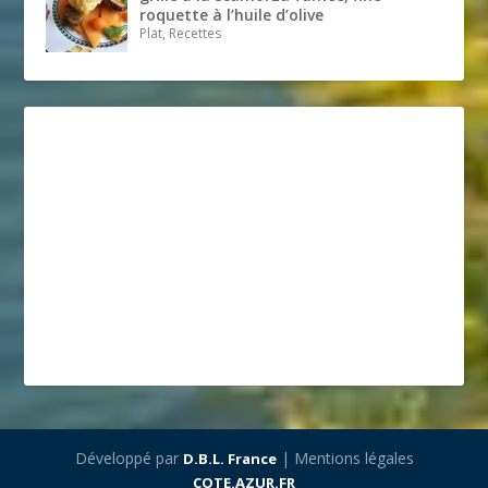
roquette à l’huile d’olive
Plat, Recettes
Développé par
| Mentions légales
D.B.L. France
COTE.AZUR.FR