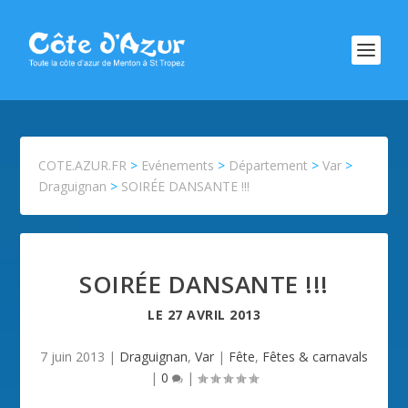
COTE.AZUR.FR
>
Evénements
>
Département
>
Var
>
Draguignan
>
SOIRÉE DANSANTE !!!
SOIRÉE DANSANTE !!!
LE
27 AVRIL 2013
7 juin 2013
|
Draguignan
,
Var
|
Fête
,
Fêtes & carnavals
|
0
|