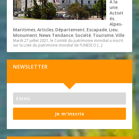
A la
une
,
Activit
és
,
Alpes-
Maritimes
Articles
Département
Escapade
Lieu
,
,
,
,
,
Monument
News Tendance
Société
Tourisme
Ville
,
,
,
,
Mardi 27 juillet 2021, le Comité du patrimoine mondial a inscrit
sur la Liste du patrimoine mondial de l’UNESCO
[…]
NEWSLETTER
Je m'inscris