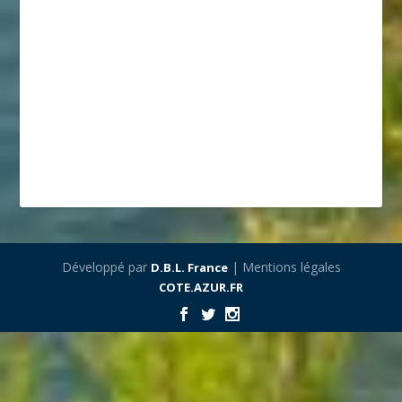
Développé par
| Mentions légales
D.B.L. France
COTE.AZUR.FR