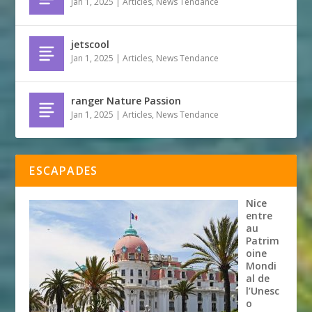
Jan 1, 2025
|
Articles
,
News Tendance
jetscool
Jan 1, 2025
|
Articles
,
News Tendance
ranger Nature Passion
Jan 1, 2025
|
Articles
,
News Tendance
ESCAPADES
Nice
entre
au
Patrim
oine
Mondi
al de
l’Unesc
o