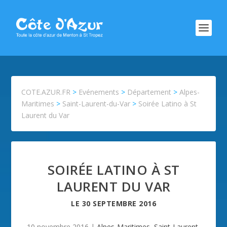
COTE.AZUR.FR
>
Evénements
>
Département
>
Alpes-
Maritimes
>
Saint-Laurent-du-Var
>
Soirée Latino à St
Laurent du Var
SOIRÉE LATINO À ST
LAURENT DU VAR
LE
30 SEPTEMBRE 2016
10 novembre 2016
|
Alpes-Maritimes
,
Saint-Laurent-