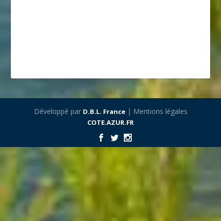
Développé par
| Mentions légales
D.B.L. France
COTE.AZUR.FR