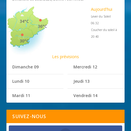
Aujourd'hui
Lever du Soleil
34°C
06:32
36°C
Coucher du soleil à
20:40
30°C
Les prévisions
Dimanche 09
Mercredi 12
Lundi 10
Jeudi 13
Mardi 11
Vendredi 14
SUIVEZ-NOUS