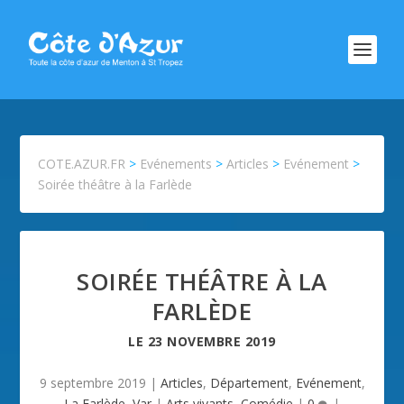
COTE.AZUR.FR
>
Evénements
>
Articles
>
Evénement
>
Soirée théâtre à la Farlède
SOIRÉE THÉÂTRE À LA
FARLÈDE
LE
23 NOVEMBRE 2019
9 septembre 2019
|
Articles
,
Département
,
Evénement
,
La Farlède
,
Var
|
Arts vivants
,
Comédie
|
0
|