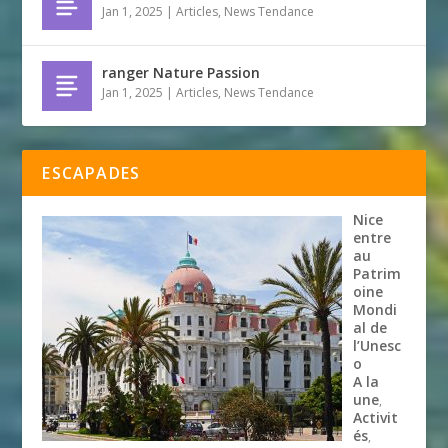
Jan 1, 2025
|
Articles
,
News Tendance
ranger Nature Passion
Jan 1, 2025
|
Articles
,
News Tendance
ESCAPADES
Nice
entre
au
Patrim
oine
Mondi
al de
l’Unesc
o
A la
une
,
Activit
és
,