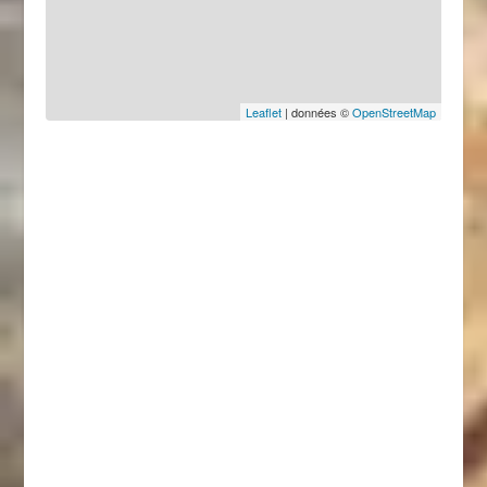
Leaflet
| données ©
OpenStreetMap