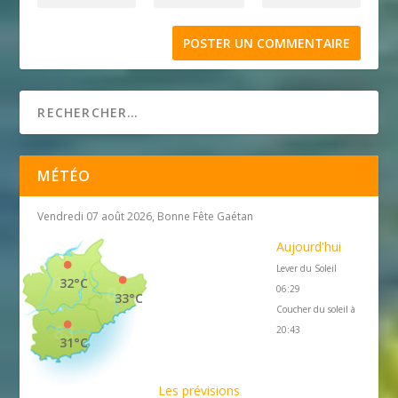
MÉTÉO
Vendredi 07 août 2026, Bonne Fête Gaétan
Aujourd'hui
Lever du Soleil
32°C
06:29
33°C
Coucher du soleil à
20:43
31°C
Les prévisions