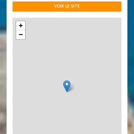
VOIR LE SITE
+
−