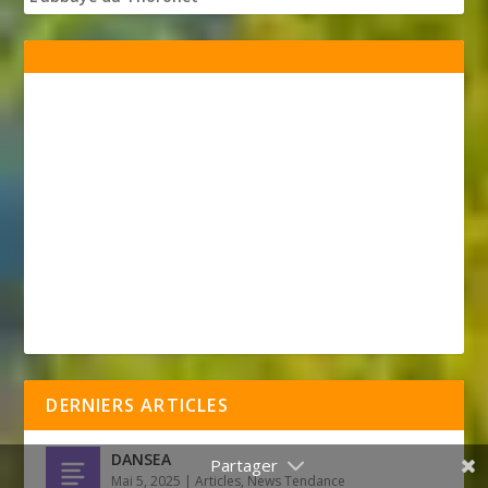
DERNIERS ARTICLES
DANSEA
Mai 5, 2025
|
Articles
,
News Tendance