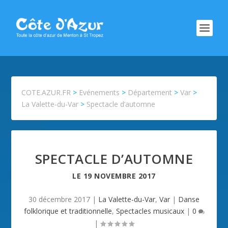
COTE.AZUR.FR
>
Evénements
>
Département
>
Var
>
La Valette-du-Var
>
Spectacle d’automne
SPECTACLE D’AUTOMNE
LE
19 NOVEMBRE 2017
30 décembre 2017
|
La Valette-du-Var
,
Var
|
Danse
folklorique et traditionnelle
,
Spectacles musicaux
|
0
|