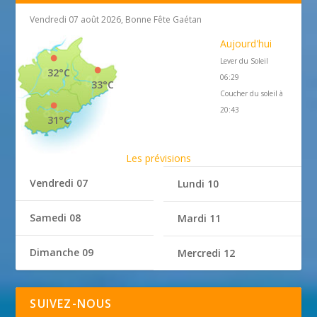
Vendredi 07 août 2026, Bonne Fête Gaétan
Aujourd'hui
Lever du Soleil
32°C
06:29
33°C
Coucher du soleil à
20:43
31°C
Les prévisions
Vendredi 07
Lundi 10
Samedi 08
Mardi 11
Dimanche 09
Mercredi 12
SUIVEZ-NOUS