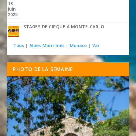
STAGES DE CIRQUE À MONTE-CARLO
Tous
|
Alpes-Maritimes
|
Monaco
|
Var
PHOTO DE LA SEMAINE