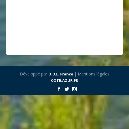
Développé par
| Mentions légales
D.B.L. France
COTE.AZUR.FR