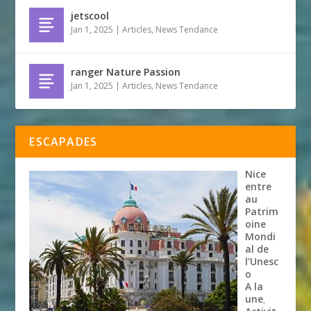
jetscool
Jan 1, 2025
|
Articles
,
News Tendance
ranger Nature Passion
Jan 1, 2025
|
Articles
,
News Tendance
ESCAPADES
Nice
entre
au
Patrim
oine
Mondi
al de
l’Unesc
o
A la
une
,