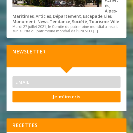
Activit
és
,
Alpes-
Maritimes
Articles
Département
Escapade
Lieu
,
,
,
,
,
Monument
News Tendance
Société
Tourisme
Ville
,
,
,
,
Mardi 27 juillet 2021, le Comité du patrimoine mondial a inscrit
sur la Liste du patrimoine mondial de l’UNESCO
[…]
NEWSLETTER
Je m'inscris
RECETTES