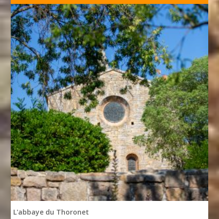
L'abbaye du Thoronet