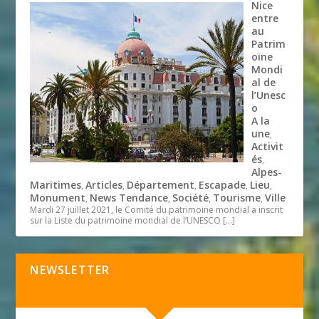
Nice
entre
au
Patrim
oine
Mondi
al de
l’Unesc
o
A la
une
,
Activit
és
,
Alpes-
Maritimes
Articles
Département
Escapade
Lieu
,
,
,
,
,
Monument
News Tendance
Société
Tourisme
Ville
,
,
,
,
Mardi 27 juillet 2021, le Comité du patrimoine mondial a inscrit
sur la Liste du patrimoine mondial de l’UNESCO
[…]
NEWSLETTER