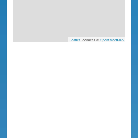
Leaflet
| données ©
OpenStreetMap