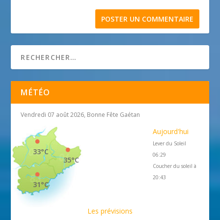
MÉTÉO
Vendredi 07 août 2026, Bonne Fête Gaétan
Aujourd'hui
Lever du Soleil
33°C
06:29
35°C
Coucher du soleil à
20:43
31°C
Les prévisions