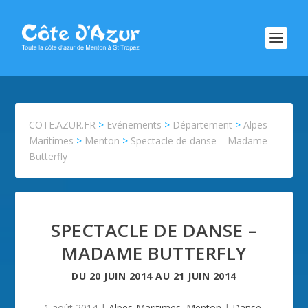
COTE.AZUR.FR
>
Evénements
>
Département
>
Alpes-
Maritimes
>
Menton
>
Spectacle de danse – Madame
Butterfly
SPECTACLE DE DANSE –
MADAME BUTTERFLY
DU
20 JUIN 2014
AU
21 JUIN 2014
1 août 2014
|
Alpes-Maritimes
,
Menton
|
Danse
,