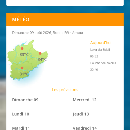
MÉTÉO
Dimanche 09 août 2026, Bonne Fête Amour
Aujourd'hui
Lever du Soleil
33°C
06:32
34°C
Coucher du soleil à
20:40
31°C
Les prévisions
Dimanche 09
Mercredi 12
Lundi 10
Jeudi 13
Mardi 11
Vendredi 14