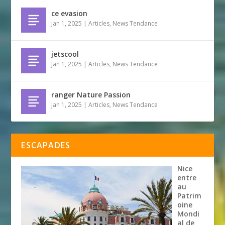
ce evasion
Jan 1, 2025
|
Articles
,
News Tendance
jetscool
Jan 1, 2025
|
Articles
,
News Tendance
ranger Nature Passion
Jan 1, 2025
|
Articles
,
News Tendance
ESCAPADES
Nice
entre
au
Patrim
oine
Mondi
al de