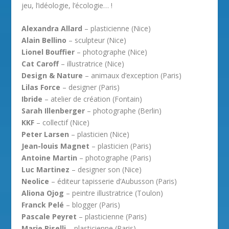
jeu, l’idéologie, l’écologie… !
Alexandra Allard
– plasticienne (Nice)
Alain Bellino
– sculpteur (Nice)
Lionel Bouffier
– photographe (Nice)
Cat Caroff
– illustratrice (Nice)
Design & Nature
– animaux d’exception (Paris)
Lilas Force
– designer (Paris)
Ibride
– atelier de création (Fontain)
Sarah Illenberger
– photographe (Berlin)
KKF
– collectif (Nice)
Peter Larsen
– plasticien (Nice)
Jean-louis Magnet
– plasticien (Paris)
Antoine Martin
– photographe (Paris)
Luc Martinez
– designer son (Nice)
Neolice
– éditeur tapisserie d’Aubusson (Paris)
Aliona Ojog
– peintre illustratrice (Toulon)
Franck Pelé
– blogger (Paris)
Pascale Peyret
– plasticienne (Paris)
Marie Piselli
– plasticienne (Paris)