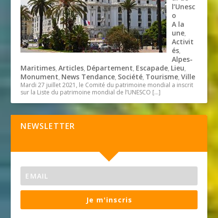
l’Unesc
o
A la
une
,
Activit
és
,
Alpes-
Maritimes
Articles
Département
Escapade
Lieu
,
,
,
,
,
Monument
News Tendance
Société
Tourisme
Ville
,
,
,
,
Mardi 27 juillet 2021, le Comité du patrimoine mondial a inscrit
sur la Liste du patrimoine mondial de l’UNESCO
[…]
NEWSLETTER
Je m'inscris