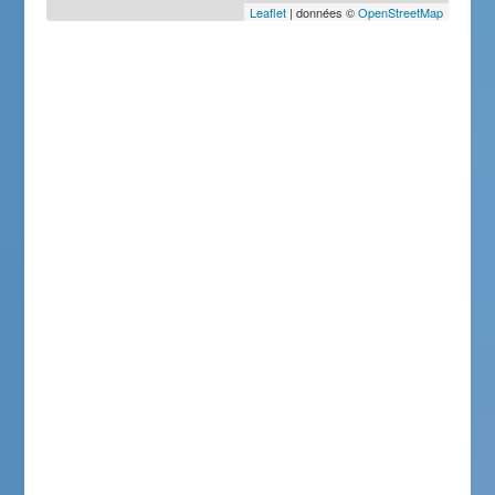
Leaflet
| données ©
OpenStreetMap