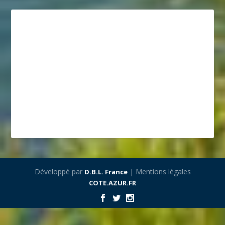
Développé par
| Mentions légales
D.B.L. France
COTE.AZUR.FR