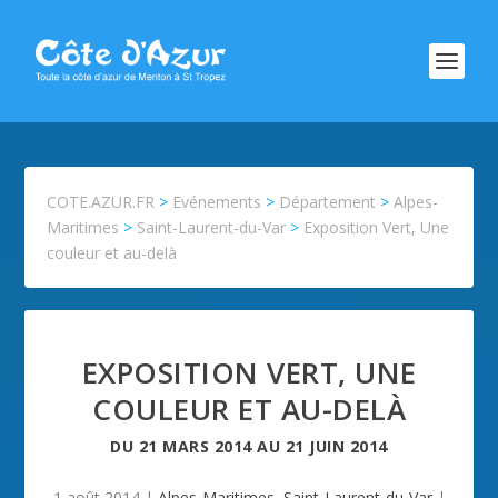
COTE.AZUR.FR
>
Evénements
>
Département
>
Alpes-
Maritimes
>
Saint-Laurent-du-Var
>
Exposition Vert, Une
couleur et au-delà
EXPOSITION VERT, UNE
COULEUR ET AU-DELÀ
DU
21 MARS 2014
AU
21 JUIN 2014
1 août 2014
|
Alpes-Maritimes
,
Saint-Laurent-du-Var
|