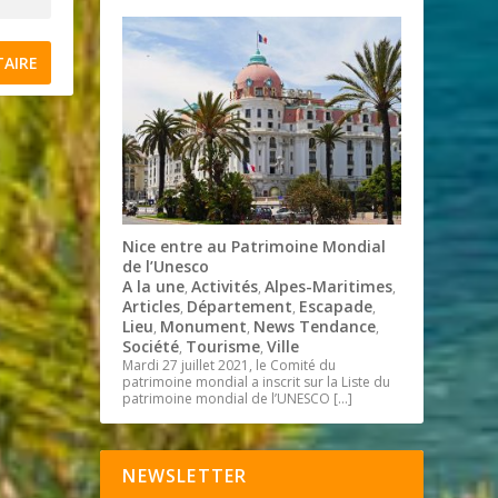
Nice entre au Patrimoine Mondial
de l’Unesco
A la une
Activités
Alpes-Maritimes
,
,
,
Articles
Département
Escapade
,
,
,
Lieu
Monument
News Tendance
,
,
,
Société
Tourisme
Ville
,
,
Mardi 27 juillet 2021, le Comité du
patrimoine mondial a inscrit sur la Liste du
patrimoine mondial de l’UNESCO
[…]
NEWSLETTER