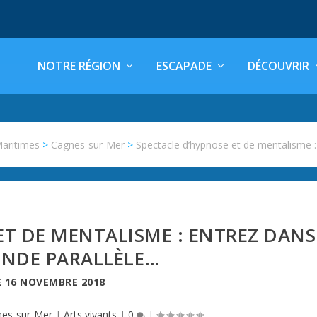
NOTRE RÉGION
ESCAPADE
DÉCOUVRIR
Maritimes
>
Cagnes-sur-Mer
>
Spectacle d’hypnose et de mentalisme 
ET DE MENTALISME : ENTREZ DANS
NDE PARALLÈLE…
E
16 NOVEMBRE 2018
es-sur-Mer
|
Arts vivants
|
0
|