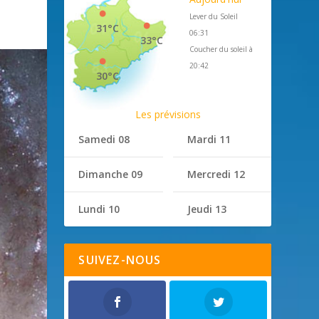
Lever du Soleil
31°C
06:31
33°C
Coucher du soleil à
20:42
30°C
Les prévisions
Samedi 08
Mardi 11
Dimanche 09
Mercredi 12
Lundi 10
Jeudi 13
SUIVEZ-NOUS