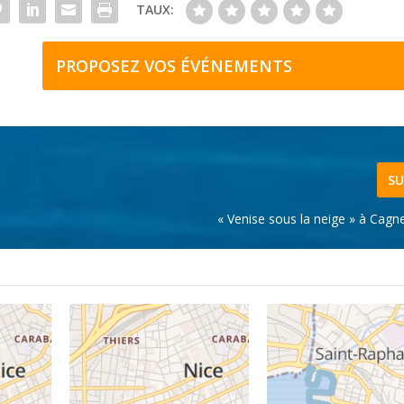
TAUX:
PROPOSEZ VOS ÉVÉNEMENTS
SU
« Venise sous la neige » à Cagn