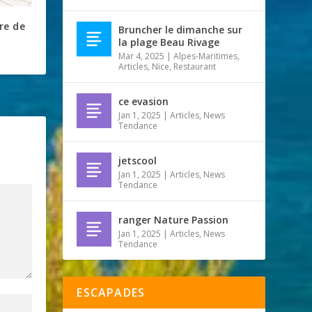
re de
Bruncher le dimanche sur
la plage Beau Rivage
Mar 4, 2025
|
Alpes-Maritimes
,
Articles
,
Nice
,
Restaurant
ce evasion
Jan 1, 2025
|
Articles
,
News
Tendance
jetscool
Jan 1, 2025
|
Articles
,
News
Tendance
ranger Nature Passion
Jan 1, 2025
|
Articles
,
News
Tendance
ESCAPADES