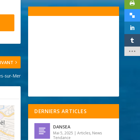
IVANT
es-sur-Mer
DERNIERS ARTICLES
DANSEA
Mai 5, 2025
|
Articles
,
News
Tendance