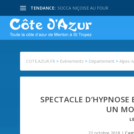
TENDANCE:
SOCCA NIÇOISE AU FOUR
COTE.AZUR.FR
>
Evénements
>
Département
>
Alpes-
SPECTACLE D’HYPNOSE 
UN MO
L
22 octobre 2018
|
Cagn