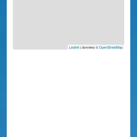
Leaflet
| données ©
OpenStreetMap