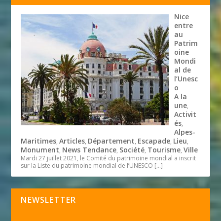
Nice
entre
au
Patrim
oine
Mondi
al de
l’Unesc
o
A la
une
,
Activit
és
,
Alpes-
Maritimes
Articles
Département
Escapade
Lieu
,
,
,
,
,
Monument
News Tendance
Société
Tourisme
Ville
,
,
,
,
Mardi 27 juillet 2021, le Comité du patrimoine mondial a inscrit
sur la Liste du patrimoine mondial de l’UNESCO
[…]
NEWSLETTER