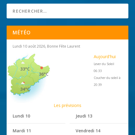
MÉTÉO
Lundi 10 août 2026, Bonne Fête Laurent
Aujourd'hui
Lever du Soleil
33°C
06:33
36°C
Coucher du soleil à
20:39
34°C
Les prévisions
Lundi 10
Jeudi 13
Mardi 11
Vendredi 14