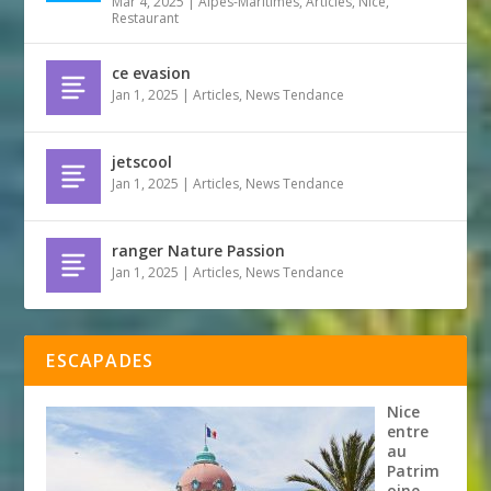
Mar 4, 2025
|
Alpes-Maritimes
,
Articles
,
Nice
,
Restaurant
ce evasion
Jan 1, 2025
|
Articles
,
News Tendance
jetscool
Jan 1, 2025
|
Articles
,
News Tendance
ranger Nature Passion
Jan 1, 2025
|
Articles
,
News Tendance
ESCAPADES
Nice
entre
au
Patrim
oine