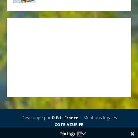
Développé par
| Mentions légales
D.B.L. France
COTE.AZUR.FR