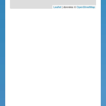
Leaflet
| données ©
OpenStreetMap