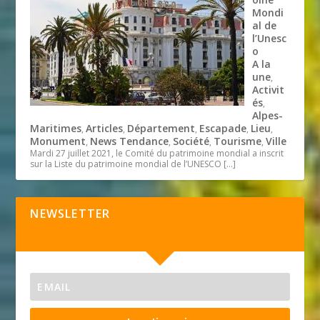
Mondi
al de
l’Unesc
o
A la
une
,
Activit
és
,
Alpes-
Maritimes
Articles
Département
Escapade
Lieu
,
,
,
,
,
Monument
News Tendance
Société
Tourisme
Ville
,
,
,
,
Mardi 27 juillet 2021, le Comité du patrimoine mondial a inscrit
sur la Liste du patrimoine mondial de l’UNESCO
[…]
NEWSLETTER