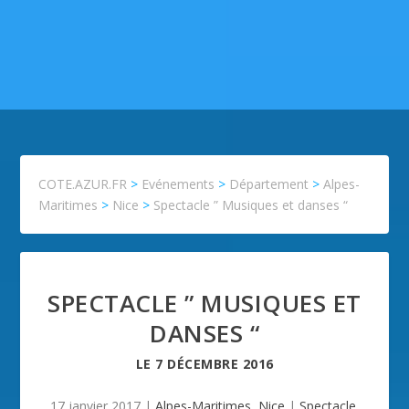
COTE.AZUR.FR
>
Evénements
>
Département
>
Alpes-
Maritimes
>
Nice
>
Spectacle ” Musiques et danses “
SPECTACLE ” MUSIQUES ET
DANSES “
LE
7 DÉCEMBRE 2016
17 janvier 2017
|
Alpes-Maritimes
,
Nice
|
Spectacle
,