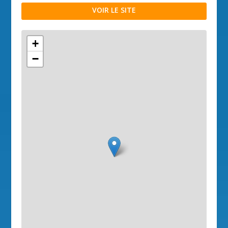
VOIR LE SITE
+
−