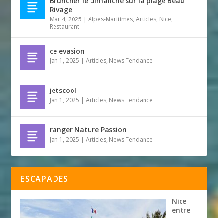
Bruncher le dimanche sur la plage Beau
Rivage
Mar 4, 2025
|
Alpes-Maritimes
,
Articles
,
Nice
,
Restaurant
ce evasion
Jan 1, 2025
|
Articles
,
News Tendance
jetscool
Jan 1, 2025
|
Articles
,
News Tendance
ranger Nature Passion
Jan 1, 2025
|
Articles
,
News Tendance
ESCAPADES
Nice
entre