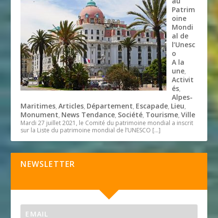
au
Patrim
oine
Mondi
al de
l’Unesc
o
A la
une
,
Activit
és
,
Alpes-
Maritimes
Articles
Département
Escapade
Lieu
,
,
,
,
,
Monument
News Tendance
Société
Tourisme
Ville
,
,
,
,
Mardi 27 juillet 2021, le Comité du patrimoine mondial a inscrit
sur la Liste du patrimoine mondial de l’UNESCO
[…]
NEWSLETTER