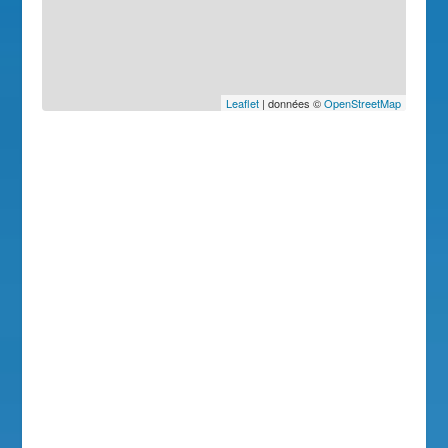
Leaflet
| données ©
OpenStreetMap