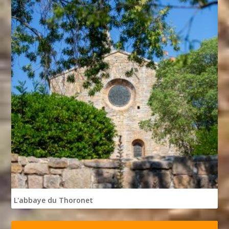
L'abbaye du Thoronet