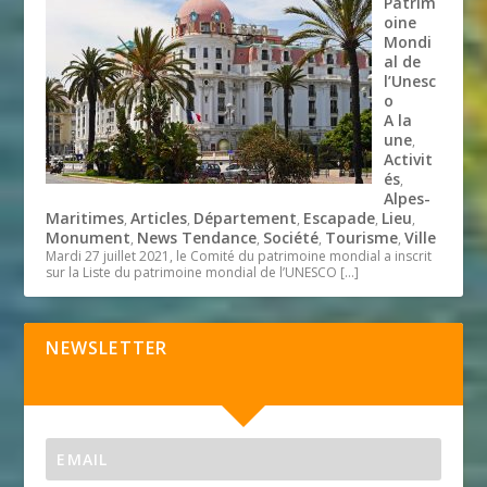
Patrim
oine
Mondi
al de
l’Unesc
o
A la
une
,
Activit
és
,
Alpes-
Maritimes
Articles
Département
Escapade
Lieu
,
,
,
,
,
Monument
News Tendance
Société
Tourisme
Ville
,
,
,
,
Mardi 27 juillet 2021, le Comité du patrimoine mondial a inscrit
sur la Liste du patrimoine mondial de l’UNESCO
[…]
NEWSLETTER