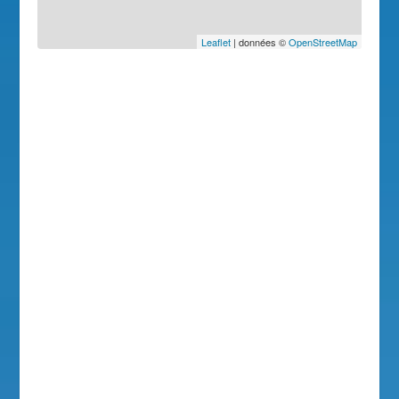
Leaflet
| données ©
OpenStreetMap