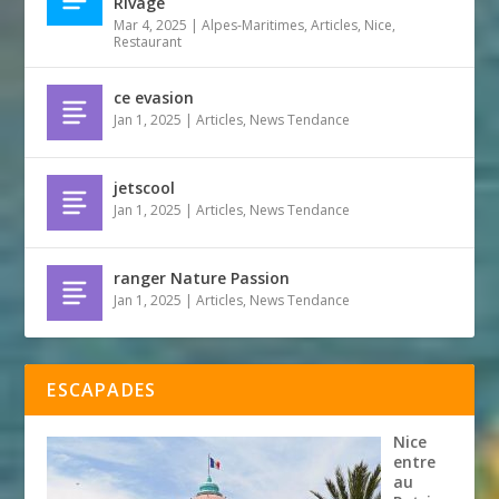
Rivage
Mar 4, 2025
|
Alpes-Maritimes
,
Articles
,
Nice
,
Restaurant
ce evasion
Jan 1, 2025
|
Articles
,
News Tendance
jetscool
Jan 1, 2025
|
Articles
,
News Tendance
ranger Nature Passion
Jan 1, 2025
|
Articles
,
News Tendance
ESCAPADES
Nice
entre
au