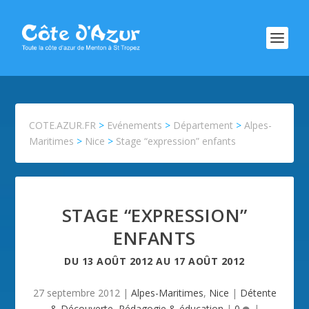
COTE.AZUR.FR
>
Evénements
>
Département
>
Alpes-
Maritimes
>
Nice
>
Stage “expression” enfants
STAGE “EXPRESSION”
ENFANTS
DU
13 AOÛT 2012
AU
17 AOÛT 2012
27 septembre 2012
|
Alpes-Maritimes
,
Nice
|
Détente
& Découverte
,
Pédagogie & éducation
|
0
|