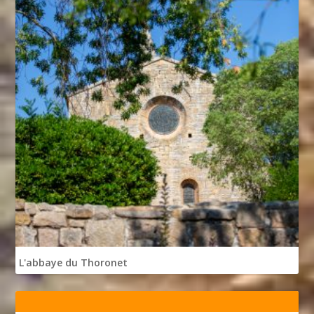
L'abbaye du Thoronet