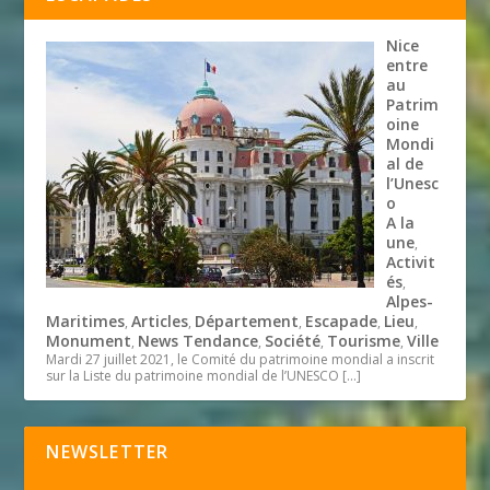
Nice
entre
au
Patrim
oine
Mondi
al de
l’Unesc
o
A la
une
,
Activit
és
,
Alpes-
Maritimes
Articles
Département
Escapade
Lieu
,
,
,
,
,
Monument
News Tendance
Société
Tourisme
Ville
,
,
,
,
Mardi 27 juillet 2021, le Comité du patrimoine mondial a inscrit
sur la Liste du patrimoine mondial de l’UNESCO
[…]
NEWSLETTER