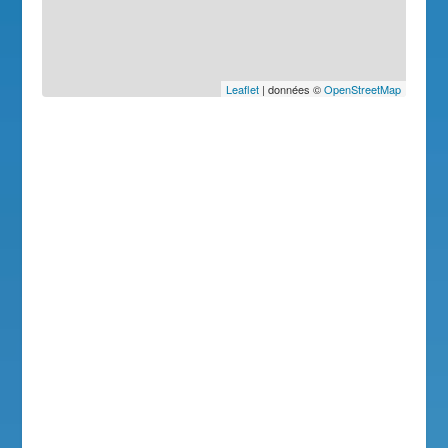
Leaflet
| données ©
OpenStreetMap