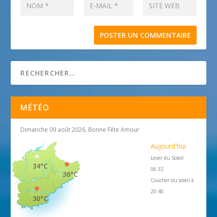
MÉTÉO
Dimanche 09 août 2026, Bonne Fête Amour
Aujourd'hui
Lever du Soleil
34°C
06:32
36°C
Coucher du soleil à
20:40
30°C