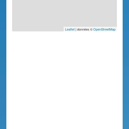
Leaflet
| données ©
OpenStreetMap