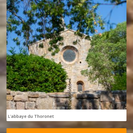
L'abbaye du Thoronet