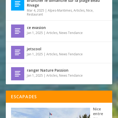
Bruncher le dimanche sur la plage Beau
Rivage
Mar 4, 2025
|
Alpes-Maritimes
,
Articles
,
Nice
,
Restaurant
ce evasion
Jan 1, 2025
|
Articles
,
News Tendance
jetscool
Jan 1, 2025
|
Articles
,
News Tendance
ranger Nature Passion
Jan 1, 2025
|
Articles
,
News Tendance
ESCAPADES
Nice
entre