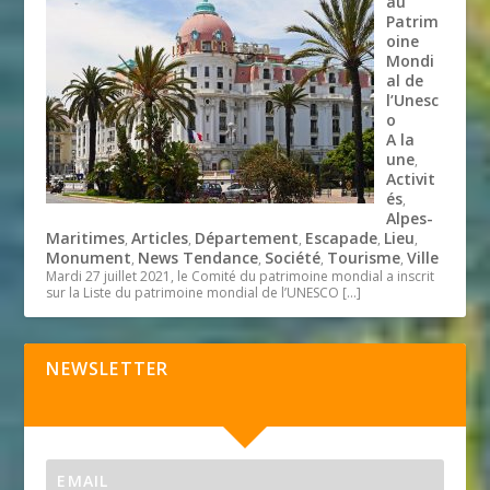
au
Patrim
oine
Mondi
al de
l’Unesc
o
A la
une
,
Activit
és
,
Alpes-
Maritimes
Articles
Département
Escapade
Lieu
,
,
,
,
,
Monument
News Tendance
Société
Tourisme
Ville
,
,
,
,
Mardi 27 juillet 2021, le Comité du patrimoine mondial a inscrit
sur la Liste du patrimoine mondial de l’UNESCO
[…]
NEWSLETTER