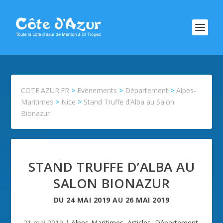
COTE.AZUR.FR
>
Evénements
>
Département
>
Alpes-
Maritimes
>
Nice
>
Stand Truffe d’Alba au Salon
Bionazur
STAND TRUFFE D’ALBA AU
SALON BIONAZUR
DU
24 MAI 2019
AU
26 MAI 2019
21 mai 2019
|
Alpes-Maritimes
,
Articles
,
Département
,