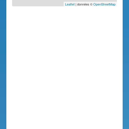
Leaflet
| données ©
OpenStreetMap