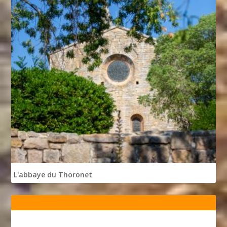
L'abbaye du Thoronet