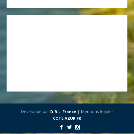
Développé par
| Mentions légales
D.B.L. France
COTE.AZUR.FR