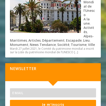
Mondi
al de
l’Unesc
o
A la
une
,
Activit
és
,
Alpes-
Maritimes
Articles
Département
Escapade
Lieu
,
,
,
,
,
Monument
News Tendance
Société
Tourisme
Ville
,
,
,
,
Mardi 27 juillet 2021, le Comité du patrimoine mondial a inscrit
sur la Liste du patrimoine mondial de l’UNESCO
[…]
NEWSLETTER
Je m'inscris