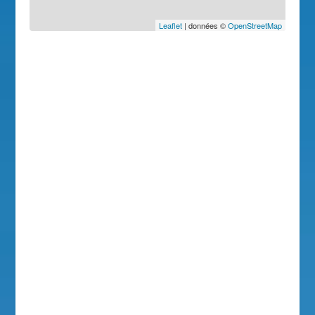
Leaflet
| données ©
OpenStreetMap