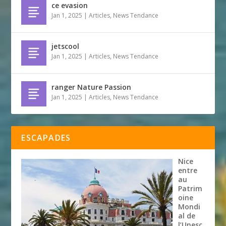
ce evasion
Jan 1, 2025
|
Articles
,
News Tendance
jetscool
Jan 1, 2025
|
Articles
,
News Tendance
ranger Nature Passion
Jan 1, 2025
|
Articles
,
News Tendance
ESCAPADES
Nice
entre
au
Patrim
oine
Mondi
al de
l’Unesc