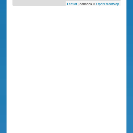
Leaflet
| données ©
OpenStreetMap