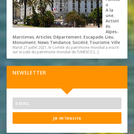
o
A la
une
,
Activit
és
,
Alpes-
Maritimes
Articles
Département
Escapade
Lieu
,
,
,
,
,
Monument
News Tendance
Société
Tourisme
Ville
,
,
,
,
Mardi 27 juillet 2021, le Comité du patrimoine mondial a inscrit
sur la Liste du patrimoine mondial de l’UNESCO
[…]
NEWSLETTER
Je m'inscris