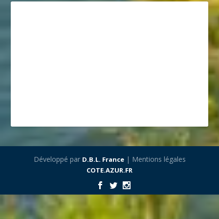
Développé par
| Mentions légales
D.B.L. France
COTE.AZUR.FR