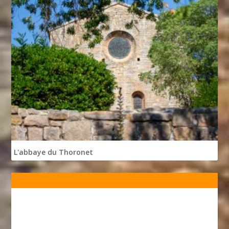
L'abbaye du Thoronet