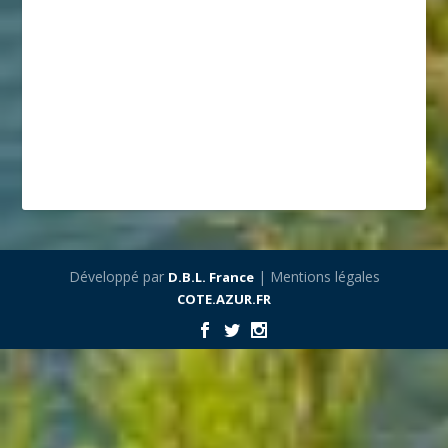
Développé par
| Mentions légales
D.B.L. France
COTE.AZUR.FR