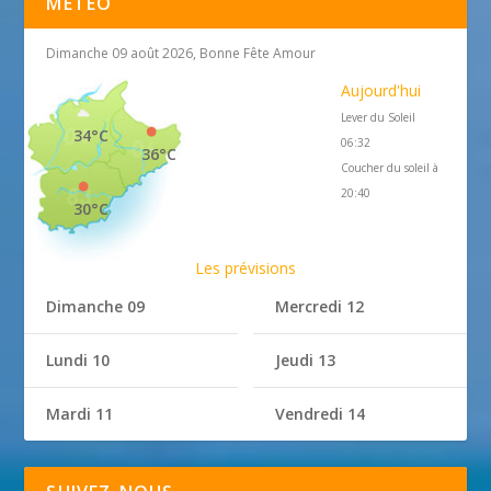
MÉTÉO
Dimanche 09 août 2026, Bonne Fête Amour
Aujourd'hui
Lever du Soleil
34°C
06:32
36°C
Coucher du soleil à
20:40
30°C
Les prévisions
Dimanche 09
Mercredi 12
Lundi 10
Jeudi 13
Mardi 11
Vendredi 14