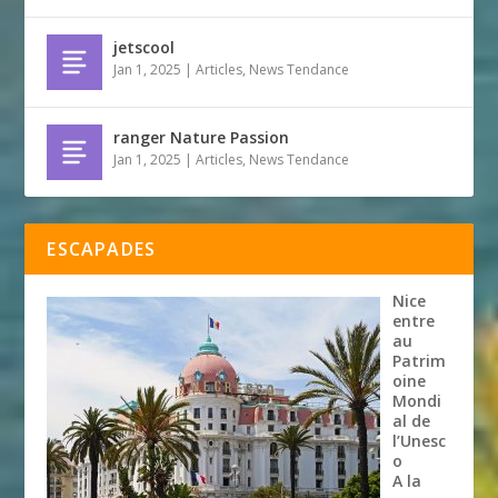
jetscool
Jan 1, 2025
|
Articles
,
News Tendance
ranger Nature Passion
Jan 1, 2025
|
Articles
,
News Tendance
ESCAPADES
Nice
entre
au
Patrim
oine
Mondi
al de
l’Unesc
o
A la