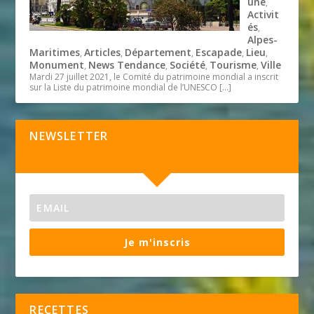
une
,
Activit
és
,
Alpes-
Maritimes
Articles
Département
Escapade
Lieu
,
,
,
,
,
Monument
News Tendance
Société
Tourisme
Ville
,
,
,
,
Mardi 27 juillet 2021, le Comité du patrimoine mondial a inscrit
sur la Liste du patrimoine mondial de l’UNESCO
[…]
NEWSLETTER
Je m'inscris
RECETTES