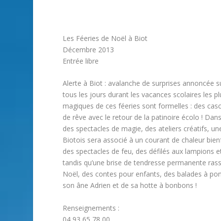
Les Féeries de Noël à Biot
Décembre 2013
Entrée libre
Alerte à Biot : avalanche de surprises annoncée s
tous les jours durant les vacances scolaires les 
magiques de ces féeries sont formelles : des cas
de rêve avec le retour de la patinoire écolo ! Dan
des spectacles de magie, des ateliers créatifs, u
Biotois sera associé à un courant de chaleur bie
des spectacles de feu, des défilés aux lampions et
tandis qu’une brise de tendresse permanente rasse
Noël, des contes pour enfants, des balades à po
son âne Adrien et de sa hotte à bonbons !
Renseignements :
04 93 65 78 00