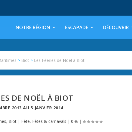
NOTRE RÉGION
ESCAPADE
DÉCOUVRIR
Maritimes
>
Biot
>
Les Féeries de Noël à Biot
IES DE NOËL À BIOT
MBRE 2013
AU
5 JANVIER 2014
mes
,
Biot
|
Fête
,
Fêtes & carnavals
|
0
|