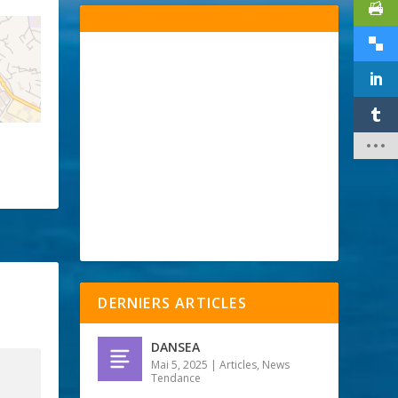
DERNIERS ARTICLES
DANSEA
Mai 5, 2025
|
Articles
,
News
Tendance