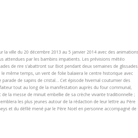
ur la ville du 20 décembre 2013 au 5 janvier 2014 avec des animation
plus attendues par les bambins impatients. Les prévisions météo
cades de rire s’abattront sur Biot pendant deux semaines de glissades
s le même temps, un vent de folie balaiera le centre historique avec
ne parade de sapins de cristal… Cet épisode hivernal coutumier des
nfaiteur tout au long de la manifestation auprès du four communal,
 de la messe de minuit embellie de sa crèche vivante traditionnelle ;
mblera les plus jeunes autour de la rédaction de leur lettre au Père
neys et du défilé mené par le Père Noël en personne accompagné de