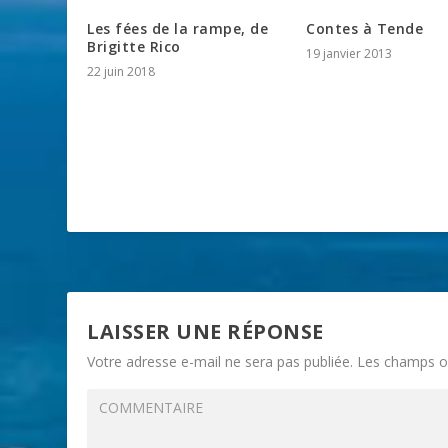
Les fées de la rampe, de
Contes à Tende
Brigitte Rico
19 janvier 2013
22 juin 2018
LAISSER UNE RÉPONSE
Votre adresse e-mail ne sera pas publiée.
Les champs ob