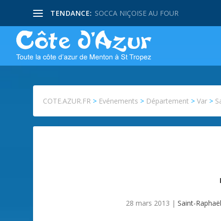
TENDANCE:
SOCCA NIÇOISE AU FOUR
COTE.AZUR.FR
>
Evénements
>
Département
>
Var
>
S
28 mars 2013
|
Saint-Raphaë