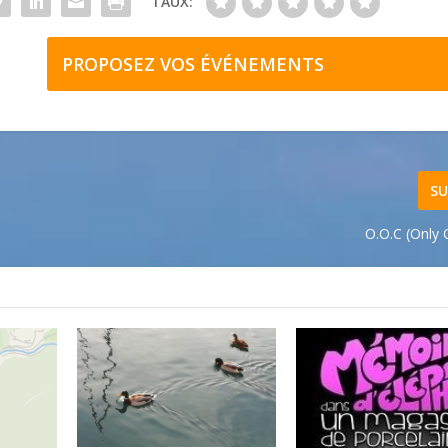
TAUX:
PROPOSEZ VOS ÉVÉNEMENTS
SU
O.O.C (Only 