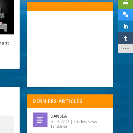
hant
DERNIERS ARTICLES
DANSEA
Mai 5, 2025
|
Articles
,
News
Tendance