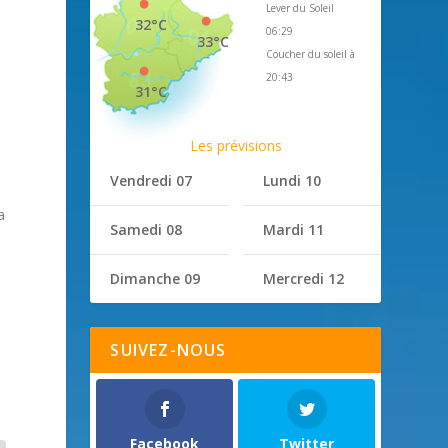
Lever du Soleil
32°C
06:29
33°C
Coucher du soleil à
20:43
31°C
Les prévisions
Vendredi 07
Lundi 10
a
Samedi 08
Mardi 11
Dimanche 09
Mercredi 12
SUIVEZ-NOUS
Facebook
Twitter