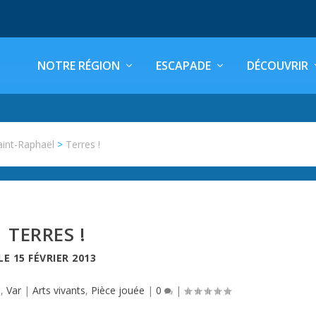
NOTRE RÉGION
ESCAPADE
DÉCOUVRIR
aint-Raphaël
>
Terres !
TERRES !
LE
15 FÉVRIER 2013
l
,
Var
|
Arts vivants
,
Pièce jouée
|
0
|