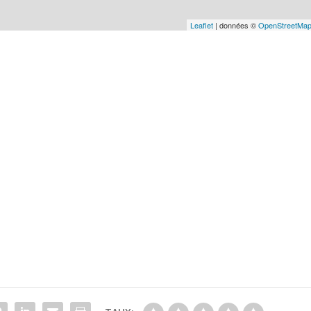
Leaflet
| données ©
OpenStreetMa