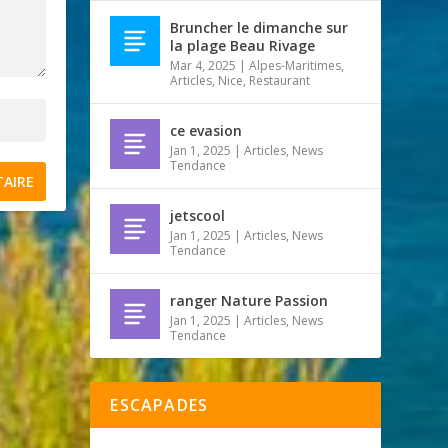
Bruncher le dimanche sur
la plage Beau Rivage
Mar 4, 2025
|
Alpes-Maritimes
,
Articles
,
Nice
,
Restaurant
ce evasion
Jan 1, 2025
|
Articles
,
News
Tendance
jetscool
Jan 1, 2025
|
Articles
,
News
Tendance
ranger Nature Passion
Jan 1, 2025
|
Articles
,
News
Tendance
ESCAPADES