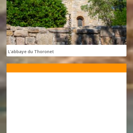
L'abbaye du Thoronet