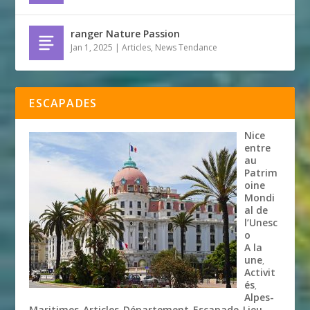
ranger Nature Passion
Jan 1, 2025
|
Articles
,
News Tendance
ESCAPADES
Nice
entre
au
Patrim
oine
Mondi
al de
l’Unesc
o
A la
une
,
Activit
és
,
Alpes-
Maritimes
Articles
Département
Escapade
Lieu