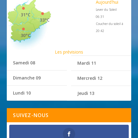
Aujourd'hui
Lever du Soleil
31°C
06:31
33°C
Coucher du soleil à
20:42
30°C
Les prévisions
Samedi 08
Mardi 11
Dimanche 09
Mercredi 12
Lundi 10
Jeudi 13
SUIVEZ-NOUS