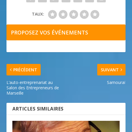
TAUX:
PROPOSEZ VOS ÉVÉNEMENTS
PRÉCÉDENT
SUIVANT
L’auto-entreprenariat au
Samouraï
Salon des Entrepreneurs de
Marseille
ARTICLES SIMILAIRES