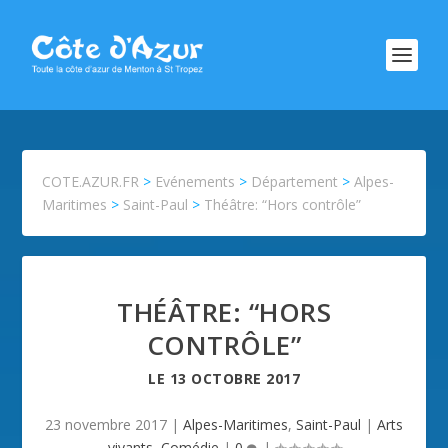
COTE.AZUR.FR
>
Evénements
>
Département
>
Alpes-
Maritimes
>
Saint-Paul
>
Théâtre: “Hors contrôle”
THÉÂTRE: “HORS
CONTRÔLE”
LE
13 OCTOBRE 2017
23 novembre 2017
|
Alpes-Maritimes
,
Saint-Paul
|
Arts
vivants
,
Comédie
|
0
|