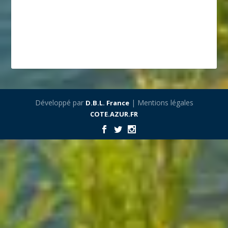
Développé par
| Mentions légales
D.B.L. France
COTE.AZUR.FR