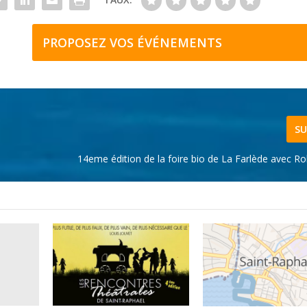
PROPOSEZ VOS ÉVÉNEMENTS
SU
14eme édition de la foire bio de La Farlède avec R