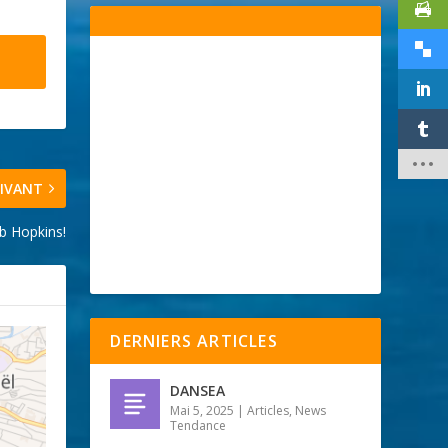
IVANT
ob Hopkins!
DERNIERS ARTICLES
DANSEA
Mai 5, 2025
|
Articles
,
News
Tendance