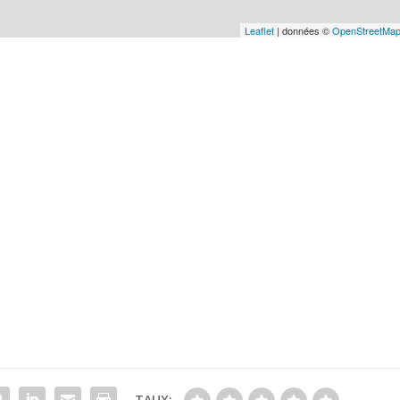
Leaflet
| données ©
OpenStreetMa
TAUX: