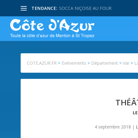
TENDANCE:
SOCCA NIÇOISE AU FOUR
COTE.AZUR.FR
>
Evénements
>
Département
>
Var
>
L
THÉÂ
L
4 septembre 2018
|
L