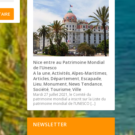
Nice entre au Patrimoine Mondial
de l’Unesco
A la une
Activités
Alpes-Maritimes
,
,
,
Articles
Département
Escapade
,
,
,
Lieu
Monument
News Tendance
,
,
,
Société
Tourisme
Ville
,
,
Mardi 27 juillet 2021, le Comité du
patrimoine mondial a inscrit sur la Liste du
patrimoine mondial de l’UNESCO
[…]
NEWSLETTER