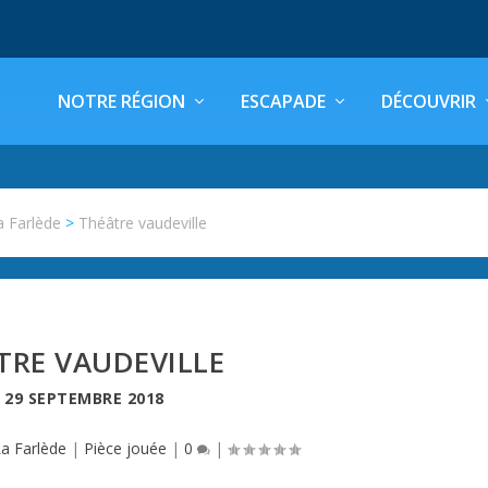
NOTRE RÉGION
ESCAPADE
DÉCOUVRIR
a Farlède
>
Théâtre vaudeville
TRE VAUDEVILLE
E
29 SEPTEMBRE 2018
a Farlède
|
Pièce jouée
|
0
|