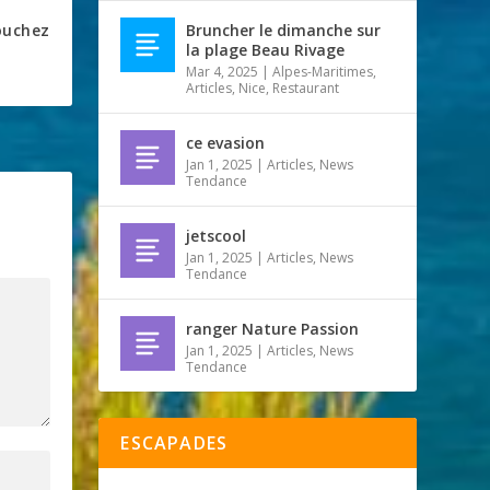
ouchez
Bruncher le dimanche sur
la plage Beau Rivage
Mar 4, 2025
|
Alpes-Maritimes
,
Articles
,
Nice
,
Restaurant
ce evasion
Jan 1, 2025
|
Articles
,
News
Tendance
jetscool
Jan 1, 2025
|
Articles
,
News
Tendance
ranger Nature Passion
Jan 1, 2025
|
Articles
,
News
Tendance
ESCAPADES