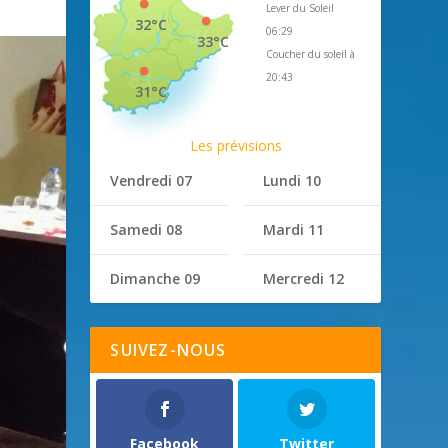
Lever du Soleil
32°C
06:29
33°C
Coucher du soleil à
20:43
31°C
Les prévisions
Vendredi 07
Lundi 10
Samedi 08
Mardi 11
Dimanche 09
Mercredi 12
SUIVEZ-NOUS
Facebook
Twitter