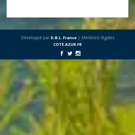
Développé par
| Mentions légales
D.B.L. France
COTE.AZUR.FR