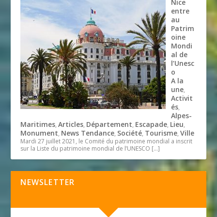
Nice
entre
au
Patrim
oine
Mondi
al de
l’Unesc
o
A la
une
,
Activit
és
,
Alpes-
Maritimes
Articles
Département
Escapade
Lieu
,
,
,
,
,
Monument
News Tendance
Société
Tourisme
Ville
,
,
,
,
Mardi 27 juillet 2021, le Comité du patrimoine mondial a inscrit
sur la Liste du patrimoine mondial de l’UNESCO
[…]
NEWSLETTER