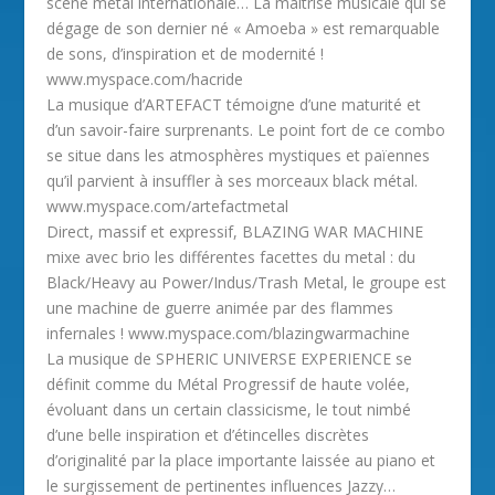
scène metal internationale… La maîtrise musicale qui se
dégage de son dernier né « Amoeba » est remarquable
de sons, d’inspiration et de modernité !
www.myspace.com/hacride
La musique d’ARTEFACT témoigne d’une maturité et
d’un savoir-faire surprenants. Le point fort de ce combo
se situe dans les atmosphères mystiques et païennes
qu’il parvient à insuffler à ses morceaux black métal.
www.myspace.com/artefactmetal
Direct, massif et expressif, BLAZING WAR MACHINE
mixe avec brio les différentes facettes du metal : du
Black/Heavy au Power/Indus/Trash Metal, le groupe est
une machine de guerre animée par des flammes
infernales ! www.myspace.com/blazingwarmachine
La musique de SPHERIC UNIVERSE EXPERIENCE se
définit comme du Métal Progressif de haute volée,
évoluant dans un certain classicisme, le tout nimbé
d’une belle inspiration et d’étincelles discrètes
d’originalité par la place importante laissée au piano et
le surgissement de pertinentes influences Jazzy…