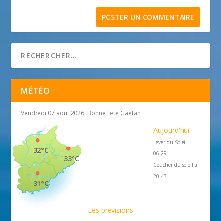
MÉTÉO
Vendredi 07 août 2026, Bonne Fête Gaétan
Aujourd'hui
Lever du Soleil
32°C
06:29
33°C
Coucher du soleil à
20:43
31°C
Les prévisions