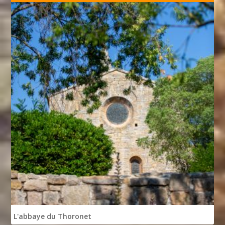
L'abbaye du Thoronet