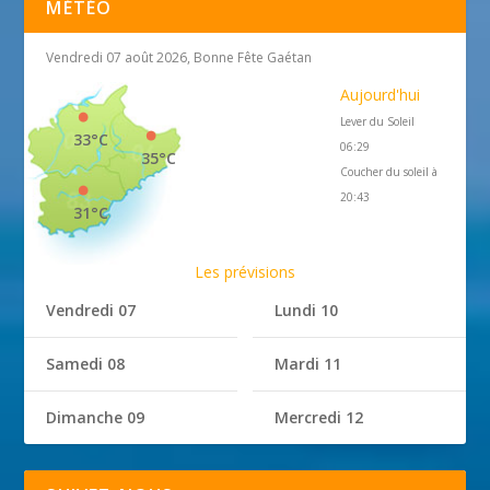
MÉTÉO
Vendredi 07 août 2026, Bonne Fête Gaétan
Aujourd'hui
Lever du Soleil
33°C
06:29
35°C
Coucher du soleil à
20:43
31°C
Les prévisions
Vendredi 07
Lundi 10
Samedi 08
Mardi 11
Dimanche 09
Mercredi 12