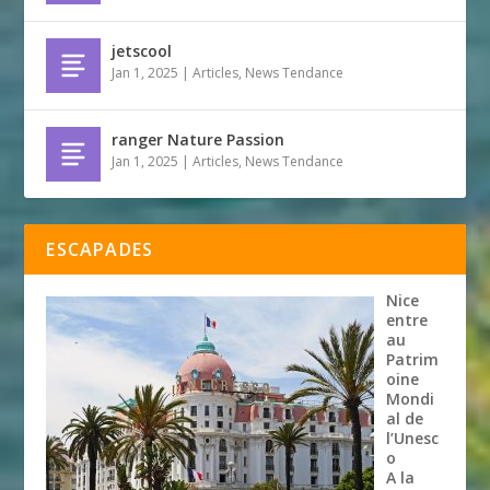
jetscool
Jan 1, 2025
|
Articles
,
News Tendance
ranger Nature Passion
Jan 1, 2025
|
Articles
,
News Tendance
ESCAPADES
Nice
entre
au
Patrim
oine
Mondi
al de
l’Unesc
o
A la