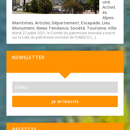
une
,
Activit
és
,
Alpes-
Maritimes
Articles
Département
Escapade
Lieu
,
,
,
,
,
Monument
News Tendance
Société
Tourisme
Ville
,
,
,
,
Mardi 27 juillet 2021, le Comité du patrimoine mondial a inscrit
sur la Liste du patrimoine mondial de l’UNESCO
[…]
NEWSLETTER
Je m'inscris
RECETTES