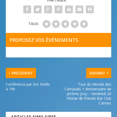
PARTAGER:
TAUX:
PROPOSEZ VOS ÉVÉNEMENTS
PRÉCÉDENT
SUIVANT
Conférence par Eric Sirello
Tour du Monde des
à 19h
Carnavals + Anniversaire de
Jerôme Josy – Vendredi 20
Février @ Friends Bar Club
Cannes