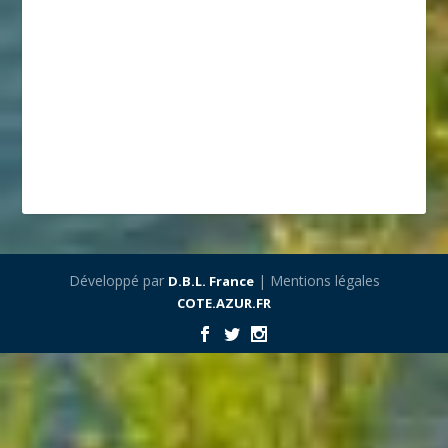
Développé par
| Mentions légales
D.B.L. France
COTE.AZUR.FR