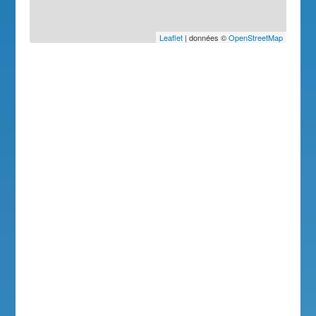
Leaflet
| données ©
OpenStreetMap