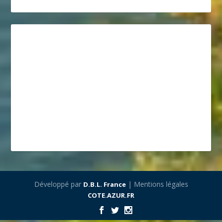
Développé par
| Mentions légales
D.B.L. France
COTE.AZUR.FR