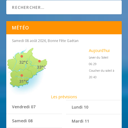
MÉTÉO
Samedi 08 août 2026, Bonne Fête Gaétan
Aujourd'hui
Lever du Soleil
32°C
06:29
33°C
Coucher du soleil à
20:43
31°C
Les prévisions
Vendredi 07
Lundi 10
Samedi 08
Mardi 11