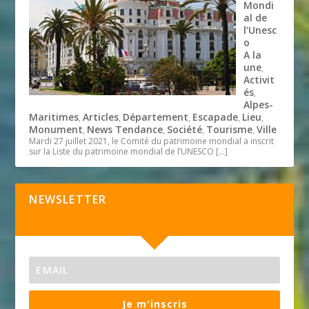
Mondi
al de
l’Unesc
o
A la
une
,
Activit
és
,
Alpes-
Maritimes
Articles
Département
Escapade
Lieu
,
,
,
,
,
Monument
News Tendance
Société
Tourisme
Ville
,
,
,
,
Mardi 27 juillet 2021, le Comité du patrimoine mondial a inscrit
sur la Liste du patrimoine mondial de l’UNESCO
[…]
NEWSLETTER
Je m'inscris