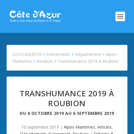
COTE.AZUR.FR
>
Evénements
>
Département
>
Alpes-
Maritimes
>
Roubion
>
Transhumance 2019 à Roubion
TRANSHUMANCE 2019 À
ROUBION
DU
6 OCTOBRE 2019
AU
6 SEPTEMBRE 2019
10 septembre 2019
|
Alpes-Maritimes
,
Articles
,
Département
,
Evénement
,
Roubion
|
Détente &