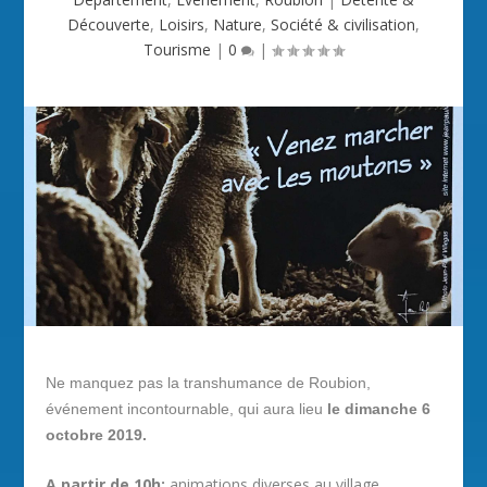
Découverte
,
Loisirs
,
Nature
,
Société & civilisation
,
Tourisme
|
0
|
Ne manquez pas la transhumance de Roubion,
événement incontournable, qui aura lieu
le dimanche 6
octobre 2019.
A partir de 10h:
animations diverses au village