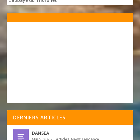
L'abbaye du Thoronet
DERNIERS ARTICLES
DANSEA
Mai 5, 2025
|
Articles
,
News Tendance