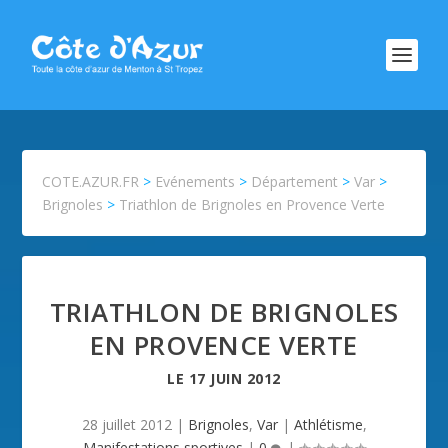
COTE.AZUR.FR
>
Evénements
>
Département
>
Var
>
Brignoles
>
Triathlon de Brignoles en Provence Verte
TRIATHLON DE BRIGNOLES
EN PROVENCE VERTE
LE
17 JUIN 2012
28 juillet 2012
|
Brignoles
,
Var
|
Athlétisme
,
Manifestations sportives
|
0
|