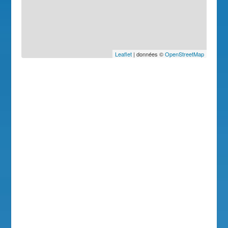
Leaflet
| données ©
OpenStreetMap