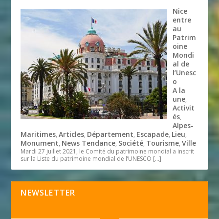
Nice
entre
au
Patrim
oine
Mondi
al de
l’Unesc
o
A la
une
,
Activit
és
,
Alpes-
Maritimes
Articles
Département
Escapade
Lieu
,
,
,
,
,
Monument
News Tendance
Société
Tourisme
Ville
,
,
,
,
Mardi 27 juillet 2021, le Comité du patrimoine mondial a inscrit
sur la Liste du patrimoine mondial de l’UNESCO
[…]
NEWSLETTER