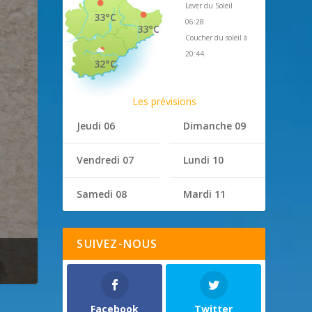
Lever du Soleil
33°C
06:28
33°C
Coucher du soleil à
20:44
32°C
Les prévisions
Jeudi 06
Dimanche 09
Vendredi 07
Lundi 10
Samedi 08
Mardi 11
SUIVEZ-NOUS
Facebook
Twitter