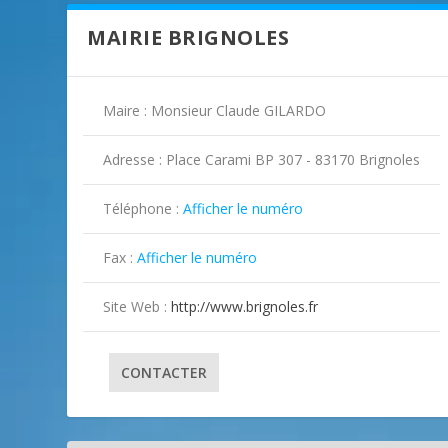
MAIRIE BRIGNOLES
Maire : Monsieur Claude GILARDO
Adresse : Place Carami BP 307 - 83170 Brignoles
Téléphone :
Afficher le numéro

Fax :
Afficher le numéro

Site Web :
http://www.brignoles.fr
CONTACTER
ILLUSTRATION BRIGNOLES ( 2 )
ILLUSTRATION BRIGNOLES ( 3 )
ILLUSTRATION BRIGNOLES ( 4 )
ILLUSTRATION BRIGNOLES ( 5 )
ILLUSTRATION BRIGNOLES ( 6 )
ILLUSTRATION BRIGNOLES ( 7 )