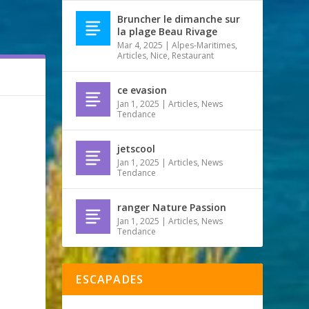
Bruncher le dimanche sur
la plage Beau Rivage
Mar 4, 2025
|
Alpes-Maritimes
,
Articles
,
Nice
,
Restaurant
ce evasion
Jan 1, 2025
|
Articles
,
News
Tendance
jetscool
Jan 1, 2025
|
Articles
,
News
Tendance
ranger Nature Passion
Jan 1, 2025
|
Articles
,
News
Tendance
ESCAPADES