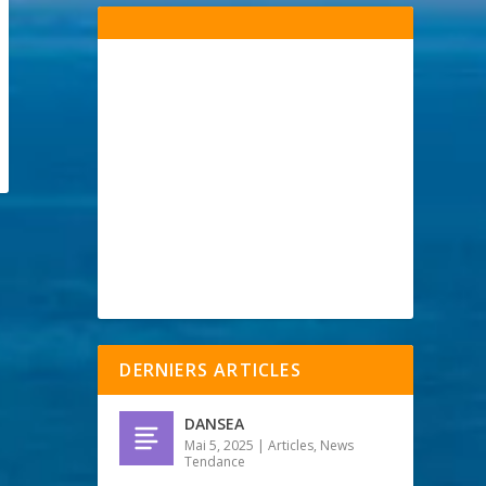
DERNIERS ARTICLES
DANSEA
Mai 5, 2025
|
Articles
,
News
Tendance