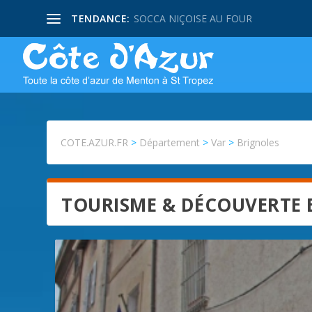
TENDANCE:
SOCCA NIÇOISE AU FOUR
COTE.AZUR.FR
>
Département
>
Var
>
Brignoles
TOURISME & DÉCOUVERTE 