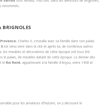
ir varrois
sont vendus. Plus loin, dans les alentours de Brignoles,
es renommés.
À BRIGNOLES
 Provence
, Charles II, s'installa avec sa famille dans son palais
II
est venu vivre dans la cité et après lui, de nombreux autres
, les meubles et décorations de cette époque ont tous été
ns le palais, de meubles datant de cette époque. Le dernier des
t le
Roi René
, appartenant à la famille d'Anjou, entre 1458 et
ournable pour les amateurs d'histoire, on y découvre le