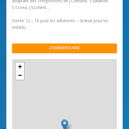
adaptant des compostions de J.Coltrane, S.Swallow,
C.Corea, J.Scofield….
Entrée 12 – 10 pour les adhérents – Gratuit pour les
enfants
COMMENTAIRE
+
−