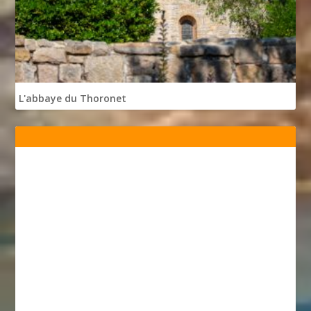
L'abbaye du Thoronet