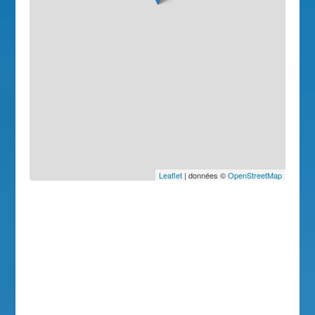
Leaflet
| données ©
OpenStreetMap