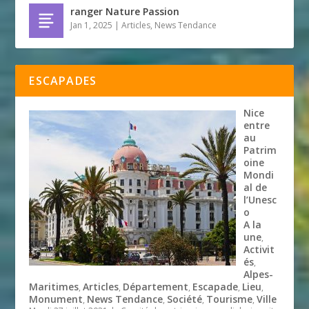
ranger Nature Passion
Jan 1, 2025
|
Articles
,
News Tendance
ESCAPADES
Nice
entre
au
Patrim
oine
Mondi
al de
l’Unesc
o
A la
une
,
Activit
és
,
Alpes-
Maritimes
Articles
Département
Escapade
Lieu
,
,
,
,
,
Monument
News Tendance
Société
Tourisme
Ville
,
,
,
,