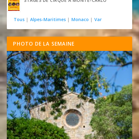
STAGES DE CIRQUE À MONTE-CARLO
Tous
|
Alpes-Maritimes
|
Monaco
|
Var
PHOTO DE LA SEMAINE