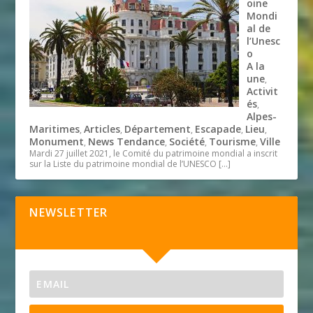
oine
Mondi
al de
l’Unesc
o
A la
une
,
Activit
és
,
Alpes-
Maritimes
Articles
Département
Escapade
Lieu
,
,
,
,
,
Monument
News Tendance
Société
Tourisme
Ville
,
,
,
,
Mardi 27 juillet 2021, le Comité du patrimoine mondial a inscrit
sur la Liste du patrimoine mondial de l’UNESCO
[…]
NEWSLETTER