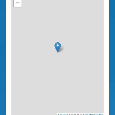
−
Leaflet
| données ©
OpenStreetMap