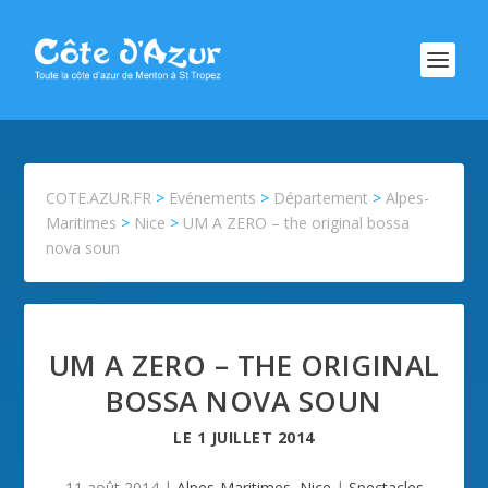
COTE.AZUR.FR
>
Evénements
>
Département
>
Alpes-
Maritimes
>
Nice
>
UM A ZERO – the original bossa
nova soun
UM A ZERO – THE ORIGINAL
BOSSA NOVA SOUN
LE
1 JUILLET 2014
11 août 2014
|
Alpes-Maritimes
,
Nice
|
Spectacles