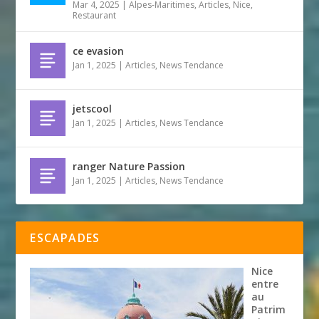
Mar 4, 2025
|
Alpes-Maritimes
,
Articles
,
Nice
,
Restaurant
ce evasion
Jan 1, 2025
|
Articles
,
News Tendance
jetscool
Jan 1, 2025
|
Articles
,
News Tendance
ranger Nature Passion
Jan 1, 2025
|
Articles
,
News Tendance
ESCAPADES
Nice
entre
au
Patrim