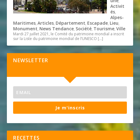
une
,
Activit
és
,
Alpes-
Maritimes
Articles
Département
Escapade
Lieu
,
,
,
,
,
Monument
News Tendance
Société
Tourisme
Ville
,
,
,
,
Mardi 27 juillet 2021, le Comité du patrimoine mondial a inscrit
sur la Liste du patrimoine mondial de l’UNESCO
[…]
NEWSLETTER
Je m'inscris
RECETTES