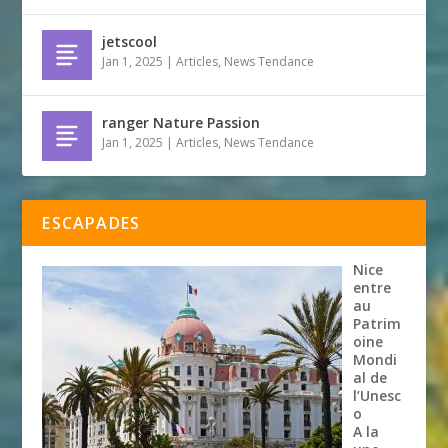
jetscool
Jan 1, 2025
|
Articles
,
News Tendance
ranger Nature Passion
Jan 1, 2025
|
Articles
,
News Tendance
ESCAPADES
Nice
entre
au
Patrim
oine
Mondi
al de
l’Unesc
o
A la