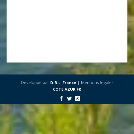
Développé par
| Mentions légales
D.B.L. France
COTE.AZUR.FR