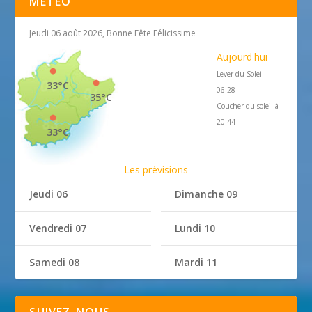
MÉTÉO
Jeudi 06 août 2026, Bonne Fête Félicissime
Aujourd'hui
Lever du Soleil
33°C
06:28
35°C
Coucher du soleil à
20:44
33°C
Les prévisions
Jeudi 06
Dimanche 09
Vendredi 07
Lundi 10
Samedi 08
Mardi 11