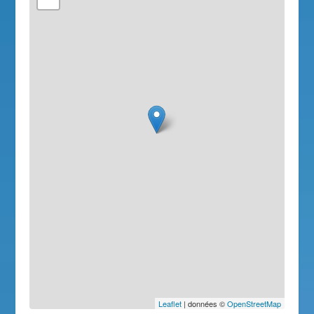
Leaflet
| données ©
OpenStreetMap