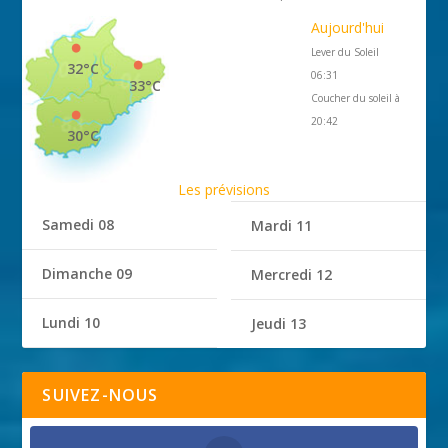
Aujourd'hui
Lever du Soleil
32°C
06:31
33°C
Coucher du soleil à
20:42
30°C
Les prévisions
Samedi 08
Mardi 11
Dimanche 09
Mercredi 12
Lundi 10
Jeudi 13
SUIVEZ-NOUS