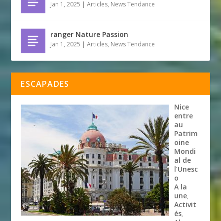
Jan 1, 2025
|
Articles
,
News Tendance
ranger Nature Passion
Jan 1, 2025
|
Articles
,
News Tendance
ESCAPADES
Nice
entre
au
Patrim
oine
Mondi
al de
l’Unesc
o
A la
une
,
Activit
és
,