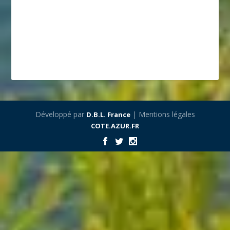
Développé par
| Mentions légales
D.B.L. France
COTE.AZUR.FR