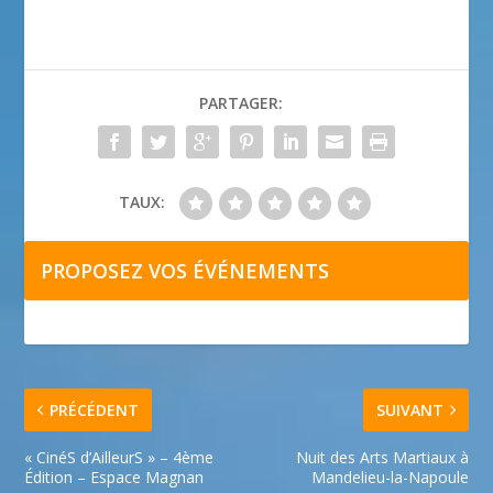
PARTAGER:
TAUX:
PROPOSEZ VOS ÉVÉNEMENTS
PRÉCÉDENT
SUIVANT
« CinéS d’AilleurS » – 4ème
Nuit des Arts Martiaux à
Édition – Espace Magnan
Mandelieu-la-Napoule