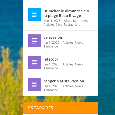
Bruncher le dimanche sur
la plage Beau Rivage
Mar 4, 2025
|
Alpes-Maritimes
,
Articles
,
Nice
,
Restaurant
ce evasion
Jan 1, 2025
|
Articles
,
News
Tendance
jetscool
Jan 1, 2025
|
Articles
,
News
Tendance
ranger Nature Passion
Jan 1, 2025
|
Articles
,
News
Tendance
ESCAPADES