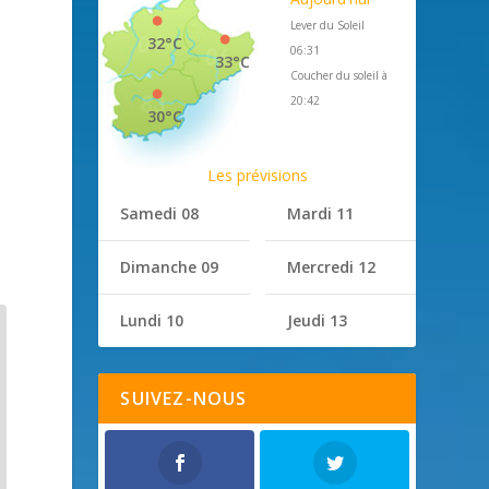
Lever du Soleil
32°C
06:31
33°C
Coucher du soleil à
20:42
30°C
Les prévisions
Samedi 08
Mardi 11
Dimanche 09
Mercredi 12
Lundi 10
Jeudi 13
SUIVEZ-NOUS