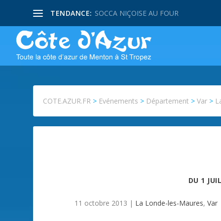
TENDANCE:
SOCCA NIÇOISE AU FOUR
COTE.AZUR.FR
>
Evénements
>
Département
>
Var
>
L
DU
1 JUI
11 octobre 2013
|
La Londe-les-Maures
,
Var