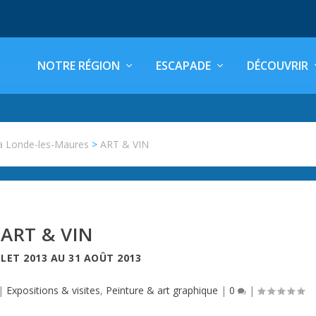
NOTRE RÉGION
ESCAPADE
DÉCOUVRIR
a Londe-les-Maures
>
ART & VIN
ART & VIN
LLET 2013
AU
31 AOÛT 2013
|
Expositions & visites
,
Peinture & art graphique
|
0
|