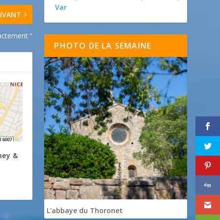
Var
IVANT
xactement “
PHOTO DE LA SEMAINE
mey &
L'abbaye du Thoronet