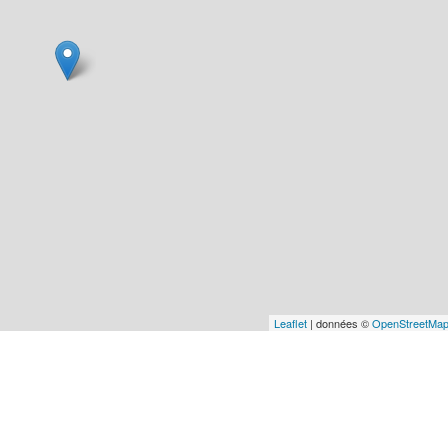
Leaflet
| données ©
OpenStreetMa