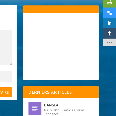
DERNIERS ARTICLES
DANSEA
Mai 5, 2025
|
Articles
,
News
Tendance