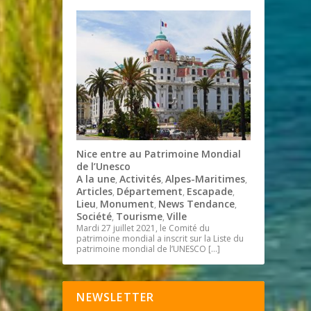
Nice entre au Patrimoine Mondial
de l’Unesco
A la une
Activités
Alpes-Maritimes
,
,
,
Articles
Département
Escapade
,
,
,
Lieu
Monument
News Tendance
,
,
,
Société
Tourisme
Ville
,
,
Mardi 27 juillet 2021, le Comité du
patrimoine mondial a inscrit sur la Liste du
patrimoine mondial de l’UNESCO
[…]
NEWSLETTER