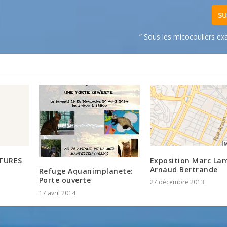
SU
” Sous les micocouliers e
TURES
Exposition Marc La
Arnaud Bertrande
Refuge Aquanimplanete:
Porte ouverte
27 décembre 2013
17 avril 2014