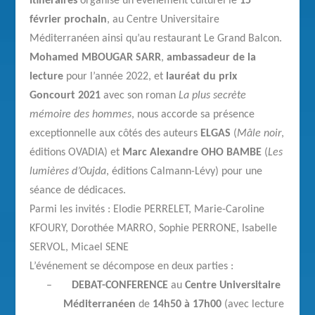
Itinéraires
organise un événement culturel le
15
février prochain
, au Centre Universitaire
Méditerranéen ainsi qu’au restaurant Le Grand Balcon.
Mohamed MBOUGAR SARR
,
ambassadeur de la
lecture
pour l’année 2022, et
lauréat du prix
Goncourt 2021
avec son roman
La plus secrète
mémoire des hommes
, nous accorde sa présence
exceptionnelle aux côtés des auteurs
ELGAS
(
Mâle noir
,
éditions OVADIA) et
Marc Alexandre OHO BAMBE
(
Les
lumières d’Oujda
, éditions Calmann-Lévy) pour une
s
éance de dédicaces.
Parmi les invités : Elodie PERRELET, Marie-Caroline
KFOURY, Dorothée MARRO, Sophie PERRONE, Isabelle
SERVOL, Micael SENE
L’événement se décompose en deux parties :
–
DEBAT-CONFERENCE
au
Centre Universitaire
Méditerranéen
de
14h50 à 17h00
(avec lecture