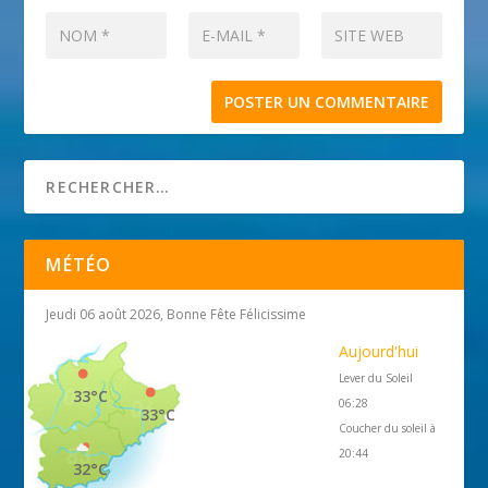
MÉTÉO
Jeudi 06 août 2026, Bonne Fête Félicissime
Aujourd'hui
Lever du Soleil
33°C
06:28
33°C
Coucher du soleil à
20:44
32°C