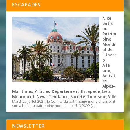
ESCAPADES
Nice
entre
au
Patrim
oine
Mondi
al de
l’Unesc
o
A la
une
,
Activit
és
,
Alpes-
Maritimes
Articles
Département
Escapade
Lieu
,
,
,
,
,
Monument
News Tendance
Société
Tourisme
Ville
,
,
,
,
Mardi 27 juillet 2021, le Comité du patrimoine mondial a inscrit
sur la Liste du patrimoine mondial de l’UNESCO
[…]
NEWSLETTER