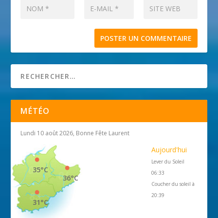
MÉTÉO
Lundi 10 août 2026, Bonne Fête Laurent
Aujourd'hui
Lever du Soleil
35°C
06:33
36°C
Coucher du soleil à
20:39
31°C