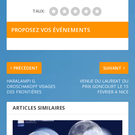
TAUX:
PROPOSEZ VOS ÉVÉNEMENTS
PRÉCÉDENT
SUIVANT
HARALAMPI G.
VENUE DU LAUREAT DU
OROSCHAKOFF VISAGES
PRIX GONCOURT LE 15
DES FRONTIÈRES
FEVRIER A NICE
ARTICLES SIMILAIRES