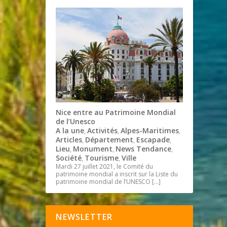
Nice entre au Patrimoine Mondial
de l’Unesco
A la une
Activités
Alpes-Maritimes
,
,
,
Articles
Département
Escapade
,
,
,
Lieu
Monument
News Tendance
,
,
,
Société
Tourisme
Ville
,
,
Mardi 27 juillet 2021, le Comité du
patrimoine mondial a inscrit sur la Liste du
patrimoine mondial de l’UNESCO
[…]
NEWSLETTER