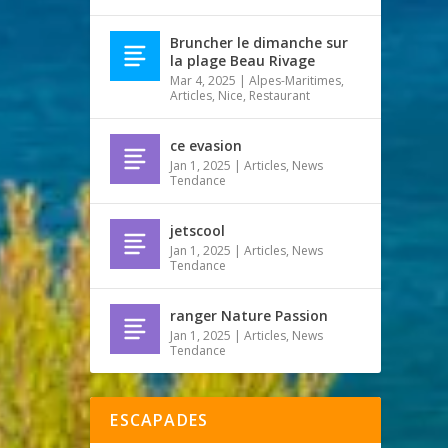
Bruncher le dimanche sur
la plage Beau Rivage
Mar 4, 2025
|
Alpes-Maritimes
,
Articles
,
Nice
,
Restaurant
ce evasion
Jan 1, 2025
|
Articles
,
News
Tendance
jetscool
Jan 1, 2025
|
Articles
,
News
Tendance
ranger Nature Passion
Jan 1, 2025
|
Articles
,
News
Tendance
ESCAPADES