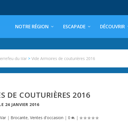
NOTRE RÉGION
ESCAPADE
DÉCOUVRIR
ierrefeu-du-Var
>
Vide Armoires de couturières 2016
S DE COUTURIÈRES 2016
LE
24 JANVIER 2016
,
Var
|
Brocante
,
Ventes d'occasion
|
0
|