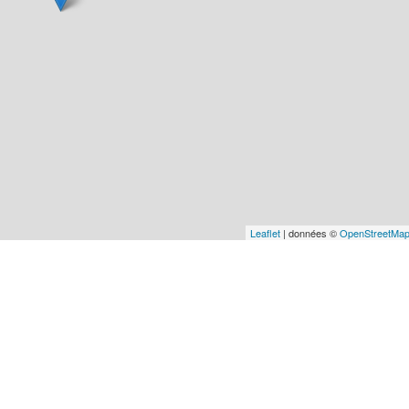
Leaflet
| données ©
OpenStreetMa