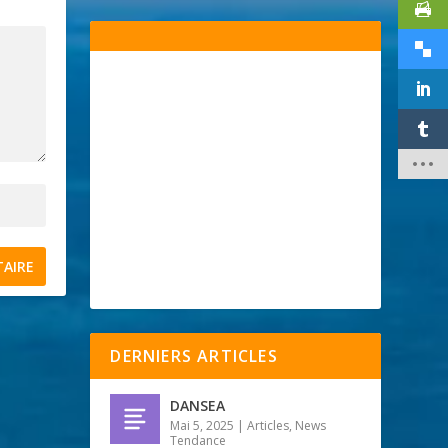
DERNIERS ARTICLES
DANSEA
Mai 5, 2025
|
Articles
,
News
Tendance