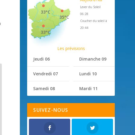
Lever du Soleil
33°C
06:28
35°C
Coucher du soleil à
à
20:44
33°C
Les prévisions
Jeudi 06
Dimanche 09
Vendredi 07
Lundi 10
Samedi 08
Mardi 11
SUIVEZ-NOUS