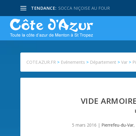
TENDANCE:
SOCCA NIÇOISE AU FOUR
COTE.AZUR.FR
>
Evénements
>
Département
>
Var
>
P
VIDE ARMOIRE
5 mars 2016
|
Pierrefeu-du-Var