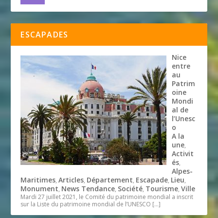
ESCAPADES
Nice
entre
au
Patrim
oine
Mondi
al de
l’Unesc
o
A la
une
,
Activit
és
,
Alpes-
Maritimes
Articles
Département
Escapade
Lieu
,
,
,
,
,
Monument
News Tendance
Société
Tourisme
Ville
,
,
,
,
Mardi 27 juillet 2021, le Comité du patrimoine mondial a inscrit
sur la Liste du patrimoine mondial de l’UNESCO
[…]