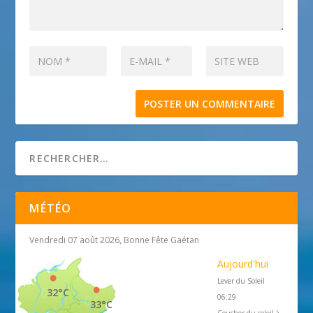
MÉTÉO
Vendredi 07 août 2026, Bonne Fête Gaétan
Aujourd'hui
Lever du Soleil
32°C
06:29
33°C
Coucher du soleil à