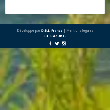
Développé par
| Mentions légales
D.B.L. France
COTE.AZUR.FR