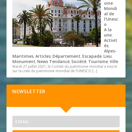
oine
Mondi
al de
l’Unesc
o
A la
une
,
Activit
és
,
Alpes-
Maritimes
Articles
Département
Escapade
Lieu
,
,
,
,
,
Monument
News Tendance
Société
Tourisme
Ville
,
,
,
,
Mardi 27 juillet 2021, le Comité du patrimoine mondial a inscrit
sur la Liste du patrimoine mondial de l’UNESCO
[…]
NEWSLETTER