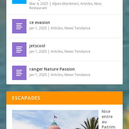
Mar 4, 2025
|
Alpes-Maritimes
,
Articles
,
Nice
,
Restaurant
ce evasion
Jan 1, 2025
|
Articles
,
News Tendance
jetscool
Jan 1, 2025
|
Articles
,
News Tendance
ranger Nature Passion
Jan 1, 2025
|
Articles
,
News Tendance
ESCAPADES
Nice
entre
au
Patrim