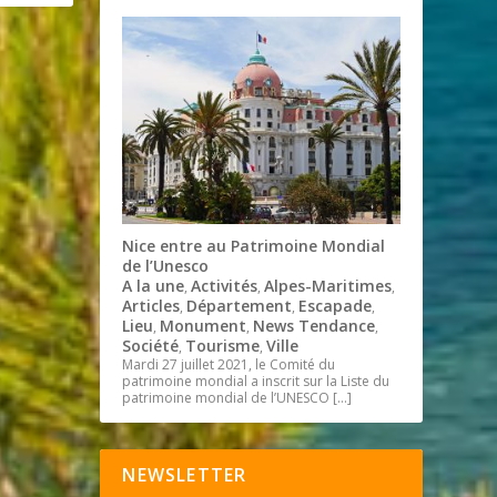
Nice entre au Patrimoine Mondial
de l’Unesco
A la une
Activités
Alpes-Maritimes
,
,
,
Articles
Département
Escapade
,
,
,
Lieu
Monument
News Tendance
,
,
,
Société
Tourisme
Ville
,
,
Mardi 27 juillet 2021, le Comité du
patrimoine mondial a inscrit sur la Liste du
patrimoine mondial de l’UNESCO
[…]
NEWSLETTER