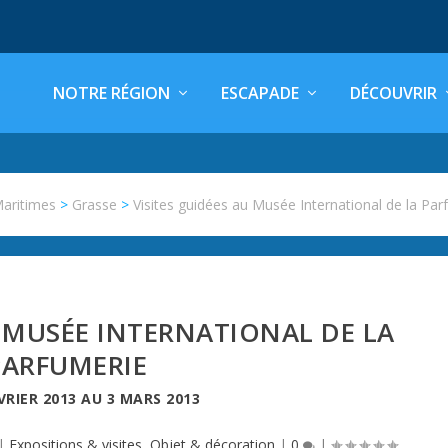
NOTRE RÉGION
ESCAPADE
DÉCOUVRIR
Maritimes
>
Grasse
>
Visites guidées au Musée International de la Par
U MUSÉE INTERNATIONAL DE LA
PARFUMERIE
VRIER 2013
AU
3 MARS 2013
|
Expositions & visites
,
Objet & décoration
|
0
|