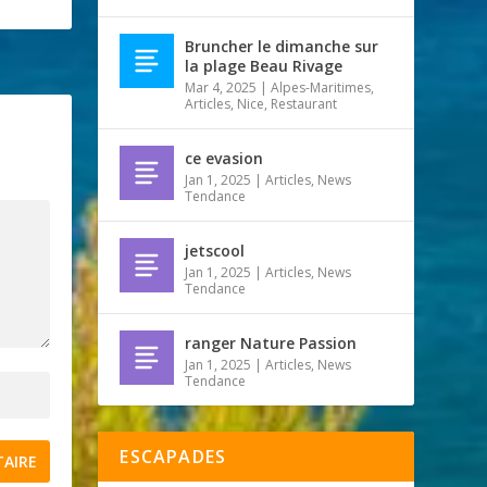
Bruncher le dimanche sur
la plage Beau Rivage
Mar 4, 2025
|
Alpes-Maritimes
,
Articles
,
Nice
,
Restaurant
ce evasion
Jan 1, 2025
|
Articles
,
News
Tendance
jetscool
Jan 1, 2025
|
Articles
,
News
Tendance
ranger Nature Passion
Jan 1, 2025
|
Articles
,
News
Tendance
ESCAPADES