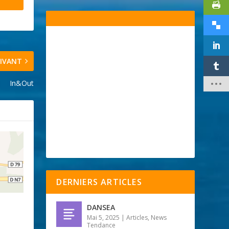
IVANT
In&Out
DERNIERS ARTICLES
DANSEA
Mai 5, 2025
|
Articles
,
News
Tendance