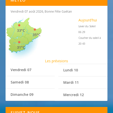
MÉTÉO
Vendredi 07 août 2026, Bonne Fête Gaétan
Aujourd'hui
Lever du Soleil
33°C
06:29
35°C
Coucher du soleil à
20:43
31°C
Les prévisions
Vendredi 07
Lundi 10
Samedi 08
Mardi 11
Dimanche 09
Mercredi 12
SUIVEZ-NOUS