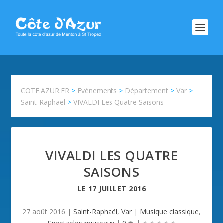
COTE.AZUR.FR
>
Evénements
>
Département
>
Var
>
Saint-Raphaël
>
VIVALDI Les Quatre Saisons
VIVALDI LES QUATRE
SAISONS
LE
17 JUILLET 2016
27 août 2016
|
Saint-Raphaël
,
Var
|
Musique classique
,
Spectacles musicaux
|
0
|