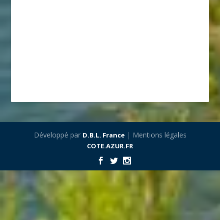
Développé par
| Mentions légales
D.B.L. France
COTE.AZUR.FR