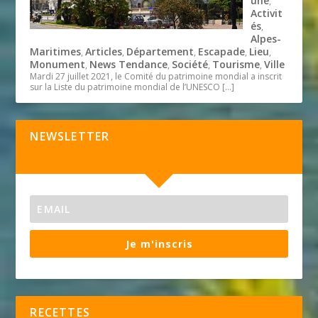
une
,
Activit
és
,
Alpes-
Maritimes
Articles
Département
Escapade
Lieu
,
,
,
,
,
Monument
News Tendance
Société
Tourisme
Ville
,
,
,
,
Mardi 27 juillet 2021, le Comité du patrimoine mondial a inscrit
sur la Liste du patrimoine mondial de l’UNESCO
[…]
NEWSLETTER
Je m'inscris
RECETTES