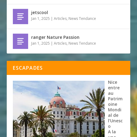
jetscool
Jan 1, 2025
|
Articles
,
News Tendance
ranger Nature Passion
Jan 1, 2025
|
Articles
,
News Tendance
ESCAPADES
Nice
entre
au
Patrim
oine
Mondi
al de
l’Unesc
o
A la