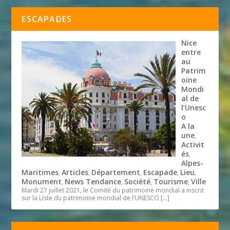
ESCAPADES
Nice
entre
au
Patrim
oine
Mondi
al de
l’Unesc
o
A la
une
,
Activit
és
,
Alpes-
Maritimes
Articles
Département
Escapade
Lieu
,
,
,
,
,
Monument
News Tendance
Société
Tourisme
Ville
,
,
,
,
Mardi 27 juillet 2021, le Comité du patrimoine mondial a inscrit
sur la Liste du patrimoine mondial de l’UNESCO
[…]