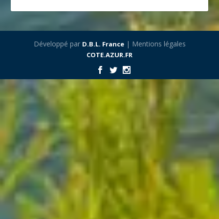
Développé par
| Mentions légales
D.B.L. France
COTE.AZUR.FR