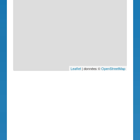
Leaflet
| données ©
OpenStreetMap