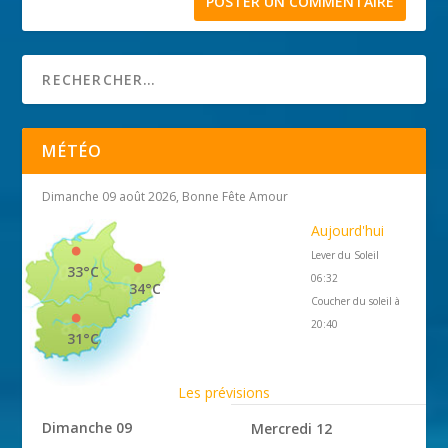
MÉTÉO
Dimanche 09 août 2026, Bonne Fête Amour
Aujourd'hui
Lever du Soleil
33°C
06:32
34°C
Coucher du soleil à
20:40
31°C
Les prévisions
Dimanche 09
Mercredi 12