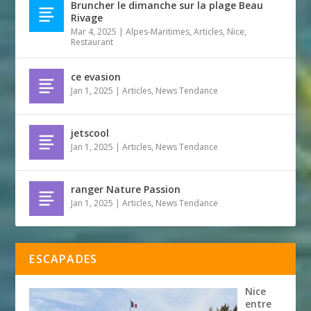
Bruncher le dimanche sur la plage Beau
Rivage
Mar 4, 2025
|
Alpes-Maritimes
,
Articles
,
Nice
,
Restaurant
ce evasion
Jan 1, 2025
|
Articles
,
News Tendance
jetscool
Jan 1, 2025
|
Articles
,
News Tendance
ranger Nature Passion
Jan 1, 2025
|
Articles
,
News Tendance
ESCAPADES
Nice
entre