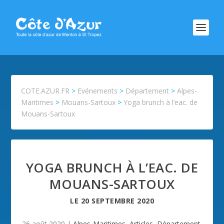
COTE.AZUR.FR
>
Evénements
>
Département
>
Alpes-
Maritimes
>
Mouans-Sartoux
>
Yoga brunch à l’eac. de
Mouans-Sartoux
YOGA BRUNCH À L’EAC. DE
MOUANS-SARTOUX
LE
20 SEPTEMBRE 2020
26 août 2020
|
Alpes-Maritimes
,
Articles
,
Département
,