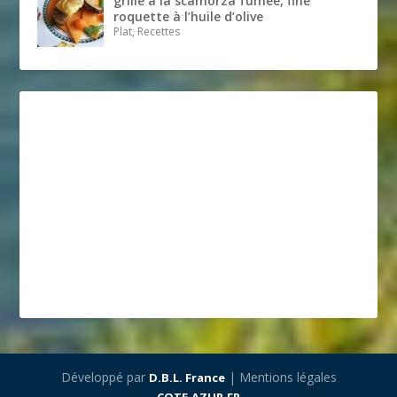
grillé à la scamorza fumée, fine
roquette à l’huile d’olive
Plat, Recettes
Développé par
| Mentions légales
D.B.L. France
COTE.AZUR.FR