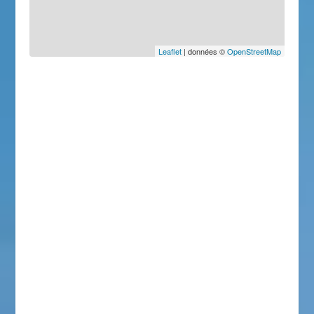
Leaflet
| données ©
OpenStreetMap