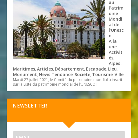
au
Patrim
oine
Mondi
al de
l’Unesc
o
A la
une
,
Activit
és
,
Alpes-
Maritimes
Articles
Département
Escapade
Lieu
,
,
,
,
,
Monument
News Tendance
Société
Tourisme
Ville
,
,
,
,
Mardi 27 juillet 2021, le Comité du patrimoine mondial a inscrit
sur la Liste du patrimoine mondial de l’UNESCO
[…]
NEWSLETTER