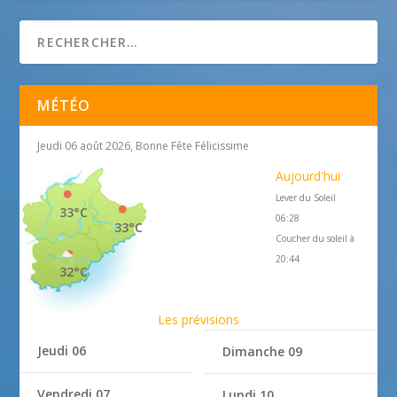
MÉTÉO
Jeudi 06 août 2026, Bonne Fête Félicissime
Aujourd'hui
Lever du Soleil
33°C
06:28
33°C
Coucher du soleil à
20:44
32°C
Les prévisions
Jeudi 06
Dimanche 09
Vendredi 07
Lundi 10