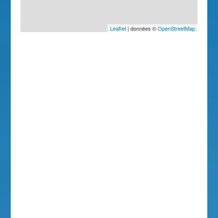
Leaflet
| données ©
OpenStreetMap