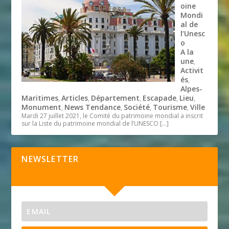
oine
Mondi
al de
l’Unesc
o
A la
une
,
Activit
és
,
Alpes-
Maritimes
Articles
Département
Escapade
Lieu
,
,
,
,
,
Monument
News Tendance
Société
Tourisme
Ville
,
,
,
,
Mardi 27 juillet 2021, le Comité du patrimoine mondial a inscrit
sur la Liste du patrimoine mondial de l’UNESCO
[…]
NEWSLETTER