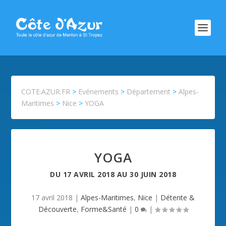
COTE.AZUR.FR
>
Evénements
>
Département
>
Alpes-
Maritimes
>
Nice
>
YOGA
YOGA
DU
17 AVRIL 2018
AU
30 JUIN 2018
17 avril 2018
|
Alpes-Maritimes
,
Nice
|
Détente &
Découverte
,
Forme&Santé
|
0
|