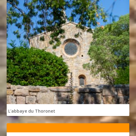
L'abbaye du Thoronet