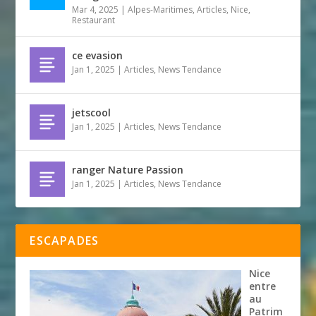
Mar 4, 2025
|
Alpes-Maritimes
,
Articles
,
Nice
,
Restaurant
ce evasion
Jan 1, 2025
|
Articles
,
News Tendance
jetscool
Jan 1, 2025
|
Articles
,
News Tendance
ranger Nature Passion
Jan 1, 2025
|
Articles
,
News Tendance
ESCAPADES
Nice
entre
au
Patrim