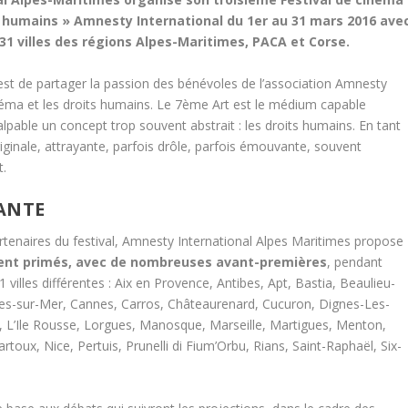
s humains » Amnesty International du 1er au 31 mars 2016 ave
31 villes des régions Alpes-Maritimes, PACA et Corse.
l est de partager la passion des bénévoles de l’association Amnesty
inéma et les droits humains. Le 7ème Art est le médium capable
palpable un concept trop souvent abstrait : les droits humains. En tant
originale, attrayante, parfois drôle, parfois émouvante, souvent
t.
ANTE
enaires du festival, Amnesty International Alpes Maritimes propose
vent primés, avec de nombreuses avant-premières
, pendant
villes différentes : Aix en Provence, Antibes, Apt, Bastia, Beaulieu-
es-sur-Mer, Cannes, Carros, Châteaurenard, Cucuron, Dignes-Les-
, L’Ile Rousse, Lorgues, Manosque, Marseille, Martigues, Menton,
ux, Nice, Pertuis, Prunelli di Fium’Orbu, Rians, Saint-Raphaël, Six-