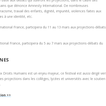
base aux débats qui suivront les projections, dans le cadre des
umains que dénonce Amnesty International. De nombreuses
acisme, travail des enfants, dignité, impunité, violences faites aux
es à une identité, etc.
rnational France, participera du 11 au 13 mars aux projections-débats
ational France, participera du 5 au 7 mars aux projections-débats du
UNES
x Droits Humains est un enjeu majeur, ce festival est aussi dirigé ver
des projections dans les collèges, lycées et universités avec le soutien
.
ion >>