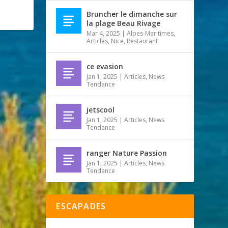
Bruncher le dimanche sur
la plage Beau Rivage
Mar 4, 2025
|
Alpes-Maritimes
,
Articles
,
Nice
,
Restaurant
ce evasion
Jan 1, 2025
|
Articles
,
News
Tendance
jetscool
Jan 1, 2025
|
Articles
,
News
Tendance
ranger Nature Passion
Jan 1, 2025
|
Articles
,
News
Tendance
ESCAPADES