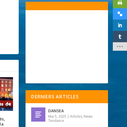
DERNIERS ARTICLES
DANSEA
Mai 5, 2025
|
Articles
,
News
és,
Tendance
la