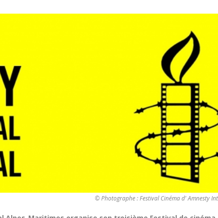
© Photographe : Festival Cinéma d' Amnesty In
l Alpes-Maritimes organise son troisième Festival de cinéma