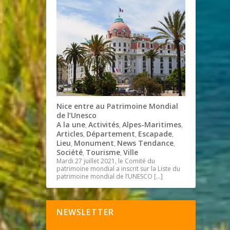
Nice entre au Patrimoine Mondial
de l’Unesco
A la une
Activités
Alpes-Maritimes
,
,
,
Articles
Département
Escapade
,
,
,
Lieu
Monument
News Tendance
,
,
,
Société
Tourisme
Ville
,
,
Mardi 27 juillet 2021, le Comité du
patrimoine mondial a inscrit sur la Liste du
patrimoine mondial de l’UNESCO
[…]
NEWSLETTER