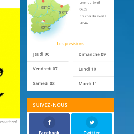
Lever du Soleil
33°C
06:28
33°C
Coucher du soleil à
20:44
32°C
Les prévisions
Jeudi 06
Dimanche 09
Vendredi 07
Lundi 10
Samedi 08
Mardi 11
SUIVEZ-NOUS
ternational
Facebook
Twitter