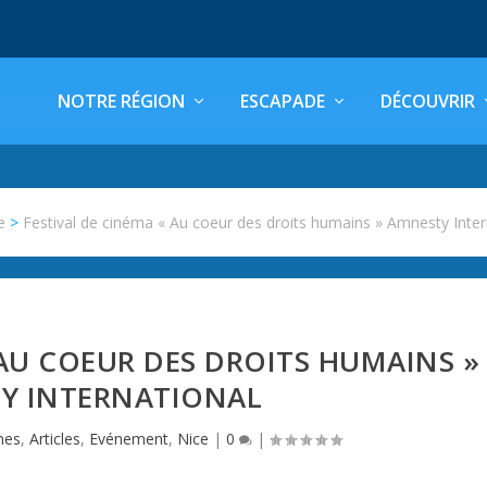
NOTRE RÉGION
ESCAPADE
DÉCOUVRIR
e
>
Festival de cinéma « Au coeur des droits humains » Amnesty Inter
 AU COEUR DES DROITS HUMAINS »
Y INTERNATIONAL
mes
,
Articles
,
Evénement
,
Nice
|
0
|