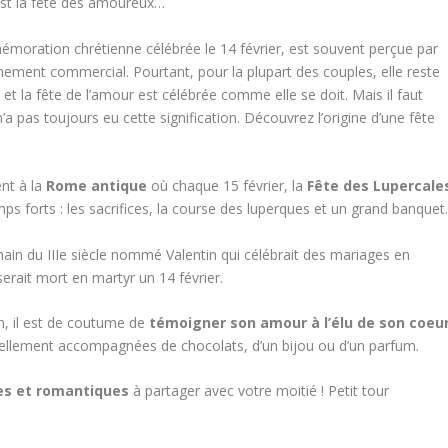
est la fête des amoureux…
émoration chrétienne célébrée le 14 février, est souvent perçue par
ment commercial. Pourtant, pour la plupart des couples, elle reste
 et la fête de l’amour est célébrée comme elle se doit. Mais il faut
n’a pas toujours eu cette signification. Découvrez l’origine d’une fête
ent à la
Rome antique
où chaque 15 février, la
Fête des Lupercale
mps forts : les sacrifices, la course des luperques et un grand banquet
main du IIIe siècle nommé Valentin qui célébrait des mariages en
erait mort en martyr un 14 février.
in, il est de coutume de
témoigner son amour à l’élu de son coeu
nellement accompagnées de chocolats, d’un bijou ou d’un parfum.
les et romantiques
à partager avec votre moitié ! Petit tour