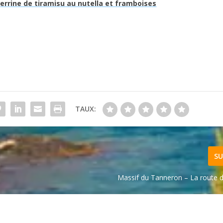
errine de tiramisu au nutella et framboises
TAUX:
SU
Massif du Tanneron – La route