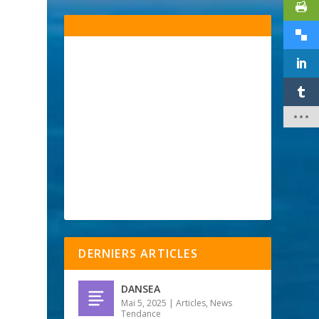
e
DERNIERS ARTICLES
DANSEA
Mai 5, 2025
|
Articles
,
News
Tendance