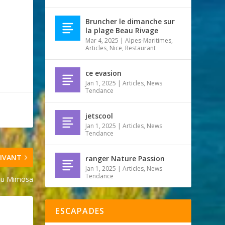
Bruncher le dimanche sur
la plage Beau Rivage
Mar 4, 2025
|
Alpes-Maritimes
,
Articles
,
Nice
,
Restaurant
ce evasion
Jan 1, 2025
|
Articles
,
News
Tendance
jetscool
Jan 1, 2025
|
Articles
,
News
Tendance
IVANT
ranger Nature Passion
Jan 1, 2025
|
Articles
,
News
Tendance
 du Mimosa
ESCAPADES