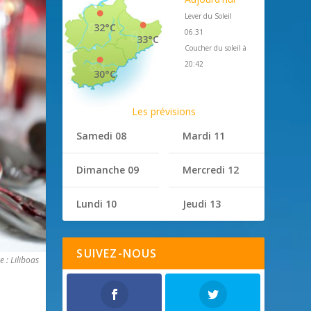
Lever du Soleil
32°C
06:31
33°C
Coucher du soleil à
20:42
30°C
Les prévisions
Samedi 08
Mardi 11
Dimanche 09
Mercredi 12
Lundi 10
Jeudi 13
SUIVEZ-NOUS
 : Liliboas