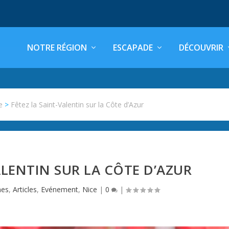
NOTRE RÉGION
ESCAPADE
DÉCOUVRIR
e
>
Fêtez la Saint-Valentin sur la Côte d’Azur
ALENTIN SUR LA CÔTE D’AZUR
mes
,
Articles
,
Evénement
,
Nice
|
0
|