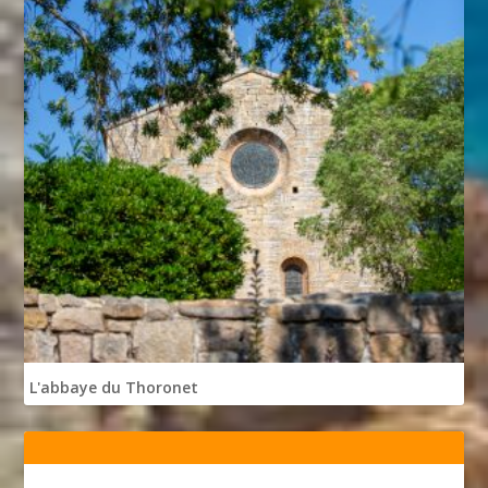
L'abbaye du Thoronet