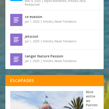
Mar 4, 2025
|
Alpes-Maritimes
,
Articles
,
Nice
,
Restaurant
ce evasion
Jan 1, 2025
|
Articles
,
News Tendance
jetscool
Jan 1, 2025
|
Articles
,
News Tendance
ranger Nature Passion
Jan 1, 2025
|
Articles
,
News Tendance
ESCAPADES
Nice
entre
au
Patrim