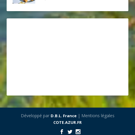
Développé par
| Mentions légales
D.B.L. France
COTE.AZUR.FR