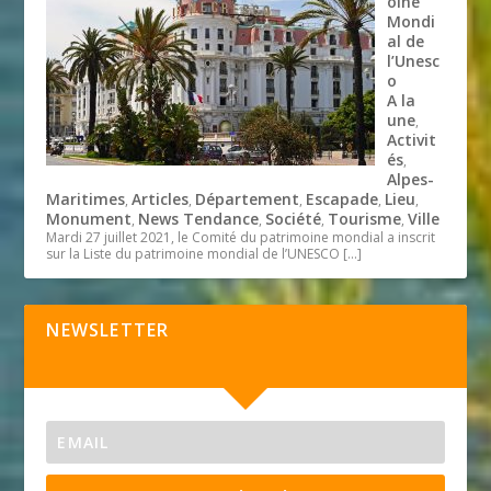
oine
Mondi
al de
l’Unesc
o
A la
une
,
Activit
és
,
Alpes-
Maritimes
Articles
Département
Escapade
Lieu
,
,
,
,
,
Monument
News Tendance
Société
Tourisme
Ville
,
,
,
,
Mardi 27 juillet 2021, le Comité du patrimoine mondial a inscrit
sur la Liste du patrimoine mondial de l’UNESCO
[…]
NEWSLETTER