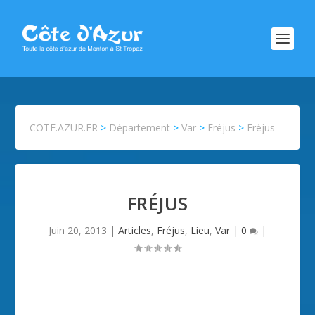
COTE.AZUR.FR
>
Département
>
Var
>
Fréjus
>
Fréjus
FRÉJUS
Juin 20, 2013
|
Articles
,
Fréjus
,
Lieu
,
Var
|
0
|