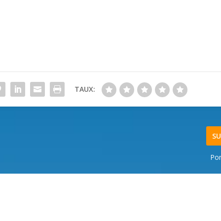
TAUX:
SU
Po