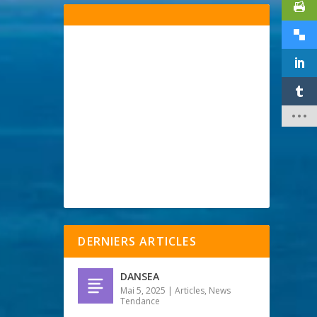
DERNIERS ARTICLES
DANSEA
Mai 5, 2025
|
Articles
,
News
Tendance