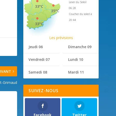
Lever du Soleil
33°C
06:28
35°C
Coucher du soleil à
20:44
33°C
Les prévisions
Jeudi 06
Dimanche 09
Vendredi 07
Lundi 10
IVANT
Samedi 08
Mardi 11
rt-Grimaud
SUIVEZ-NOUS
Facebook
Twitter