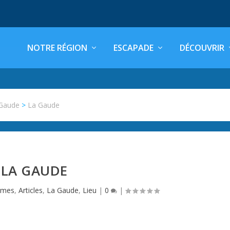
NOTRE RÉGION
ESCAPADE
DÉCOUVRIR
Gaude
>
La Gaude
LA GAUDE
imes
,
Articles
,
La Gaude
,
Lieu
|
0
|