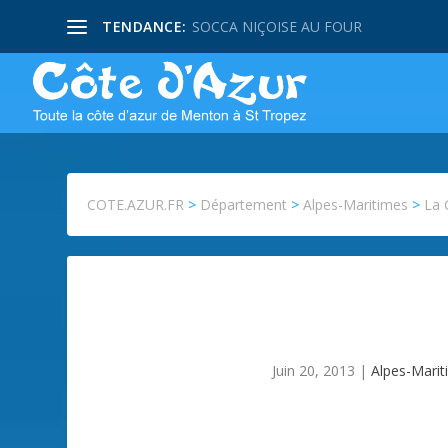
TENDANCE:
SOCCA NIÇOISE AU FOUR
COTE.AZUR.FR
>
Département
>
Alpes-Maritimes
>
La 
Juin 20, 2013
|
Alpes-Marit