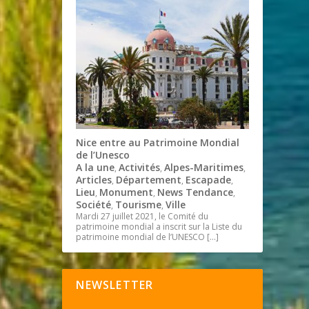
Nice entre au Patrimoine Mondial
de l’Unesco
A la une
Activités
Alpes-Maritimes
,
,
,
Articles
Département
Escapade
,
,
,
Lieu
Monument
News Tendance
,
,
,
Société
Tourisme
Ville
,
,
Mardi 27 juillet 2021, le Comité du
patrimoine mondial a inscrit sur la Liste du
patrimoine mondial de l’UNESCO
[…]
NEWSLETTER