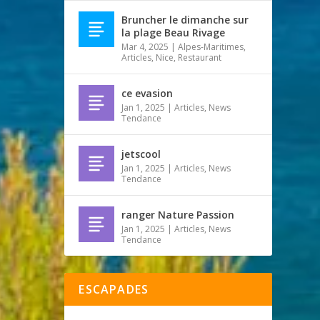
Bruncher le dimanche sur
la plage Beau Rivage
Mar 4, 2025
|
Alpes-Maritimes
,
Articles
,
Nice
,
Restaurant
ce evasion
Jan 1, 2025
|
Articles
,
News
Tendance
jetscool
Jan 1, 2025
|
Articles
,
News
Tendance
ranger Nature Passion
Jan 1, 2025
|
Articles
,
News
Tendance
ESCAPADES